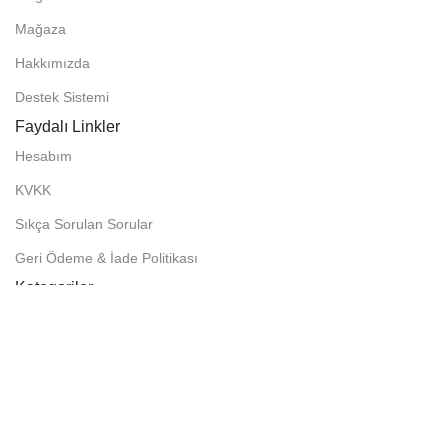
Mağaza
Hakkımızda
Destek Sistemi
Faydalı Linkler
Hesabım
KVKK
Sıkça Sorulan Sorular
Geri Ödeme & İade Politikası
Kategoriler
Sektörel Hazır Siteler
Wordpress Sektörel Temalar
Woocommerce Sektörel Temalar
Wordpress Eklentileri