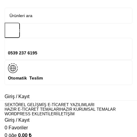
Arama
0539 237 6195
Otomatik Teslim
Giriş / Kayıt
SEKTÖREL GELIŞMIŞ E-TICARET YAZILIMLARI
HAZIR E-TICARET TEMALARI
HAZIR KURUMSAL TEMALAR
WORDPRESS EKLENTILERI
İLETIŞIM
Giriş / Kayıt
0
Favoriler
0
öğe
0,00
₺