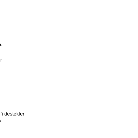
b.
r
’i destekler
y