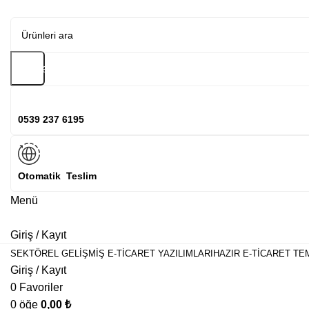
Arama
0539 237 6195
Otomatik Teslim
Menü
Giriş / Kayıt
SEKTÖREL GELIŞMIŞ E-TICARET YAZILIMLARI
HAZIR E-TICARET TE
Giriş / Kayıt
0
Favoriler
0
öğe
0,00
₺