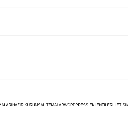
MALARI
HAZIR KURUMSAL TEMALAR
WORDPRESS EKLENTILERI
İLETIŞI