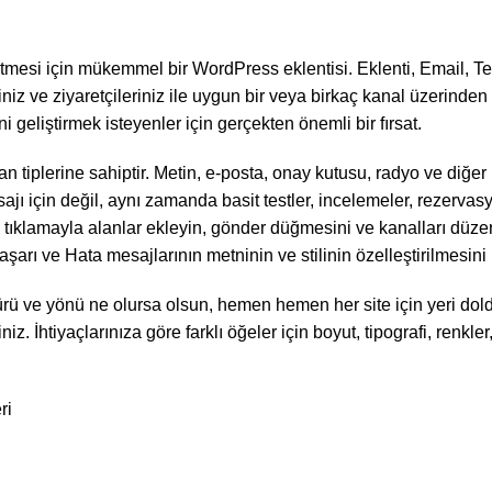
tmesi için mükemmel bir WordPress eklentisi. Eklenti, Email, Te
niz ve ziyaretçileriniz ile uygun bir veya birkaç kanal üzerinden 
 geliştirmek isteyenler için gerçekten önemli bir fırsat.
n tiplerine sahiptir. Metin, e-posta, onay kutusu, radyo ve diğer no
ı için değil, aynı zamanda basit testler, incelemeler, rezervasyo
 tıklamayla alanlar ekleyin, gönder düğmesini ve kanalları düzenle
Başarı ve Hata mesajlarının metninin ve stilinin özelleştirilmesini i
min türü ve yönü ne olursa olsun, hemen hemen her site için yeri 
z. İhtiyaçlarınıza göre farklı öğeler için boyut, tipografi, renkler
ri