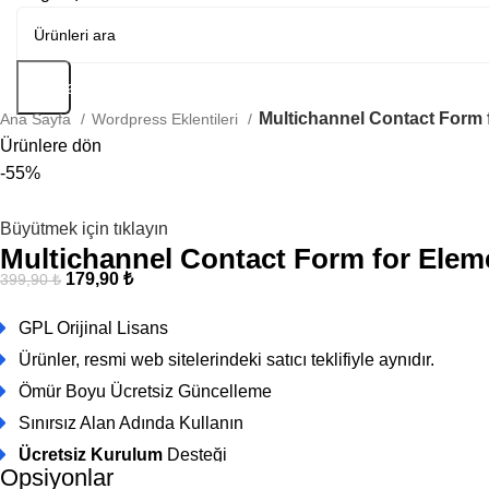
Arama
Multichannel Contact Form 
Ana Sayfa
Wordpress Eklentileri
Ürünlere dön
-55%
Büyütmek için tıklayın
Multichannel Contact Form for Elem
179,90
₺
399,90
₺
GPL Orijinal Lisans
Ürünler, resmi web sitelerindeki satıcı teklifiyle aynıdır.
Ömür Boyu Ücretsiz Güncelleme
Sınırsız Alan Adında Kullanın
Ücretsiz Kurulum
Desteği
Opsiyonlar