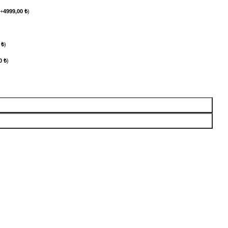
(
+
4999,00
₺
)
0
₺
)
00
₺
)