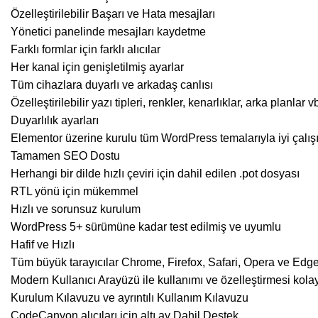
Özelleştirilebilir Başarı ve Hata mesajları
Yönetici panelinde mesajları kaydetme
Farklı formlar için farklı alıcılar
Her kanal için genişletilmiş ayarlar
Tüm cihazlara duyarlı ve arkadaş canlısı
Özelleştirilebilir yazı tipleri, renkler, kenarlıklar, arka planlar v
Duyarlılık ayarları
Elementor üzerine kurulu tüm WordPress temalarıyla iyi çalışı
Tamamen SEO Dostu
Herhangi bir dilde hızlı çeviri için dahil edilen .pot dosyası
RTL yönü için mükemmel
Hızlı ve sorunsuz kurulum
WordPress 5+ sürümüne kadar test edilmiş ve uyumlu
Hafif ve Hızlı
Tüm büyük tarayıcılar Chrome, Firefox, Safari, Opera ve Edge
Modern Kullanıcı Arayüzü ile kullanımı ve özelleştirmesi kola
Kurulum Kılavuzu ve ayrıntılı Kullanım Kılavuzu
CodeCanyon alıcıları için altı ay Dahil Destek