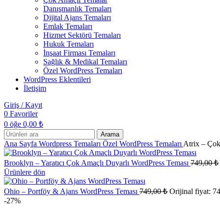
Danışmanlık Temaları
Dijital Ajans Temaları
Emlak Temaları
Hizmet Sektörü Temaları
Hukuk Temaları
İnşaat Firması Temaları
Sağlık & Medikal Temaları
Özel WordPress Temaları
WordPress Eklentileri
İletişim
Giriş / Kayıt
0
Favoriler
0
öğe
0,00
₺
Arama
Ana Sayfa
Wordpress Temaları
Özel WordPress Temaları
Atrix – Ço
Brooklyn – Yaratıcı Çok Amaçlı Duyarlı WordPress Teması
749,00
₺
Ürünlere dön
Ohio – Portföy & Ajans WordPress Teması
749,00
₺
Orijinal fiyat: 7
-27%