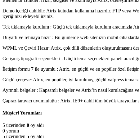
Elementor Builder: Hızlı, sezgisel ve akıllı sayfa Atrix, özelleştirmen
Demo içeriği dahildir: Atrix kutudan kullanıma hazırdır. FTP veya Word
içeriğinizi ekleyebilirsiniz.
Tek tıklamayla kurulum : Güçlü tek tıklamayla kurulum aracımızla Atrix
Duyarlı ve retinaya hazır : Bu günlerde web sitenizin mobil cihazla
WPML ve Çeviri Hazır: Atrix, çok dilli düzenlerin oluşturulmasını de
Gelişmiş tipografi seçenekleri : Güçlü tema seçenekleri paneli aracılığı
İletişim formu 7 ile uyumlu : Atrix, en güçlü ve en popüler özel ileti
Güçlü çerçeve: Atrix, en popüler, iyi kurulmuş, güçlü vafpress tema 
Ayrıntılı belgeler : Kapsamlı belgeler ve Atrix’in nasıl kurulacağına ve 
Çapraz tarayıcı uyumluluğu : Atrix, IE9+ dahil tüm büyük tarayıcılar 
Müşteri Yorumları
5 üzerinden
0
oy aldı
0 yorum
5 üzerinden
5
oy aldı