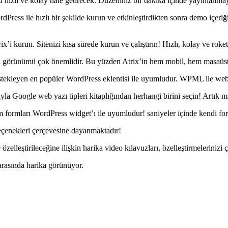
izi hızlı ve kolay hale getirecek. Düzeniniz bir dakika içinde yayınlanma
Press ile hızlı bir şekilde kurun ve etkinleştirdikten sonra demo içeriğ
’i kurun. Sitenizi kısa sürede kurun ve çalıştırın! Hızlı, kolay ve roket
rda görünümü çok önemlidir. Bu yüzden Atrix’in hem mobil, hem masaüst
stekleyen en popüler WordPress eklentisi ile uyumludur. WPML ile web si
yla Google web yazı tipleri kitaplığından herhangi birini seçin! Artık mark
şim formları WordPress widget’ı ile uyumludur! saniyeler içinde kendi for
seçenekleri çerçevesine dayanmaktadır!
özelleştirileceğine ilişkin harika video kılavuzları, özelleştirmelerinizi 
arasında harika görünüyor.