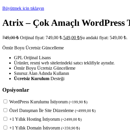
Büyütmek için tıklayın
Atrix – Çok Amaçlı WordPress 
749,00
₺
Orijinal fiyat: 749,00 ₺.
549,00
₺
Şu andaki fiyat: 549,00 ₺.
Ömür Boyu Ücretsiz Güncelleme
GPL Orijinal Lisans
Ürünler, resmi web sitelerindeki satıcı teklifiyle aynıdır.
Ömür Boyu Ücretsiz Güncelleme
Sınırsız Alan Adında Kullanın
Ücretsiz Kurulum
Desteği
Opsiyonlar
WordPress Kurulumu İstiyorum
(
+
199,90
₺
)
Özel Danışman İle Site Düzenleme
(
+
4999,00
₺
)
+1 Yıllık Hosting İstiyorum
(
+
2499,00
₺
)
+1 Yıllık Domain İstiyorum
(
+
359,90
₺
)