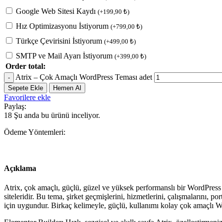
Google Web Sitesi Kaydı
(
+
199,90
₺
)
Hız Optimizasyonu İstiyorum
(
+
799,00
₺
)
Türkçe Çevirisini İstiyorum
(
+
499,00
₺
)
SMTP ve Mail Ayarı İstiyorum
(
+
399,00
₺
)
Order total:
Atrix – Çok Amaçlı WordPress Teması adet
Sepete Ekle
Hemen Al
Favorilere ekle
Paylaş:
18
Şu anda bu ürünü inceliyor.
Ödeme Yöntemleri:
Açıklama
Atrix, çok amaçlı, güçlü, güzel ve yüksek performanslı bir WordPress 
siteleridir. Bu tema, şirket geçmişlerini, hizmetlerini, çalışmalarını, p
için uygundur. Birkaç kelimeyle, güçlü, kullanımı kolay çok amaçlı 