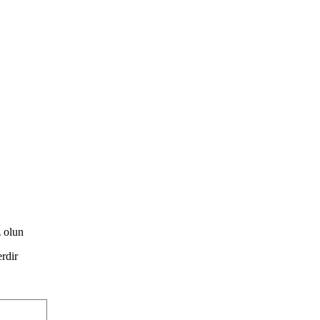
z olun
erdir