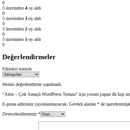
0
5 üzerinden
4
oy aldı
0
5 üzerinden
3
oy aldı
0
5 üzerinden
2
oy aldı
0
5 üzerinden
1
oy aldı
0
Değerlendirmeler
Filtreleri temizle
Henüz değerlendirme yapılmadı.
“Atrix – Çok Amaçlı WordPress Teması” için yorum yapan ilk kişi si
E-posta adresiniz yayınlanmayacak.
Gerekli alanlar
*
ile işaretlenmişl
Derecelendirmeniz
*