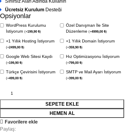
Sınırsız Alan Adında Kullanın
Ücretsiz Kurulum
Desteği
Opsiyonlar
WordPress Kurulumu
Özel Danışman İle Site
İstiyorum
Düzenleme
(
+
199,90
₺
)
(
+
4999,00
₺
)
+1 Yıllık Hosting İstiyorum
+1 Yıllık Domain İstiyorum
(
+
2499,00
₺
)
(
+
359,90
₺
)
Google Web Sitesi Kaydı
Hız Optimizasyonu İstiyorum
(
+
199,90
₺
)
(
+
799,00
₺
)
Türkçe Çevirisini İstiyorum
SMTP ve Mail Ayarı İstiyorum
(
+
499,00
₺
)
(
+
399,00
₺
)
SEPETE EKLE
HEMEN AL
Favorilere ekle
Paylaş: