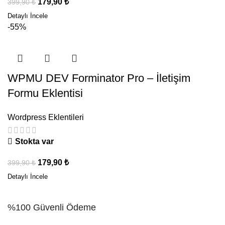
179,90
₺
399,90
₺
-55%
WPMU DEV Forminator Pro – İletişim
Formu Eklentisi
Wordpress Eklentileri
Stokta var
179,90
₺
399,90
₺
%100 Güvenli Ödeme