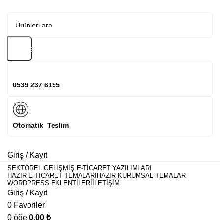
Arama
0539 237 6195
Otomatik Teslim
Giriş / Kayıt
SEKTÖREL GELIŞMIŞ E-TICARET YAZILIMLARI
HAZIR E-TICARET TEMALARI
HAZIR KURUMSAL TEMALAR
WORDPRESS EKLENTILERI
İLETIŞIM
Giriş / Kayıt
0
Favoriler
0
öğe
0,00
₺