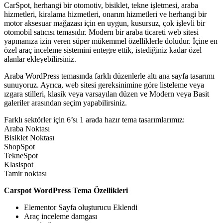
CarSpot, herhangi bir otomotiv, bisiklet, tekne işletmesi, araba
hizmetleri, kiralama hizmetleri, onarım hizmetleri ve herhangi bir
motor aksesuar mağazası için en uygun, kusursuz, çok işlevli bir
otomobil satıcısı temasıdır. Modern bir araba ticareti web sitesi
yapmanıza izin veren süper mükemmel özelliklerle doludur. İçine en
özel araç inceleme sistemini entegre ettik, istediğiniz kadar özel
alanlar ekleyebilirsiniz.
Araba WordPress temasında farklı düzenlerle altı ana sayfa tasarımı
sunuyoruz. Ayrıca, web sitesi gereksinimine göre listeleme veya
ızgara stilleri, klasik veya varsayılan düzen ve Modern veya Basit
galeriler arasından seçim yapabilirsiniz.
Farklı sektörler için 6’sı 1 arada hazır tema tasarımlarımız:
Araba Noktası
Bisiklet Noktası
ShopSpot
TekneSpot
Klasispot
Tamir noktası
Carspot WordPress Tema Özellikleri
Elementor Sayfa oluşturucu Eklendi
Araç inceleme damgası