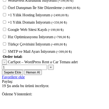
WordPress Kurulumu İstiyorum
(
+
199,90
₺
)
Özel Danışman İle Site Düzenleme
(
+
4999,00
₺
)
+1 Yıllık Hosting İstiyorum
(
+
2499,00
₺
)
+1 Yıllık Domain İstiyorum
(
+
359,90
₺
)
Google Web Sitesi Kaydı
(
+
199,90
₺
)
Hız Optimizasyonu İstiyorum
(
+
799,00
₺
)
Türkçe Çevirisini İstiyorum
(
+
499,00
₺
)
SMTP ve Mail Ayarı İstiyorum
(
+
399,00
₺
)
Order total:
CarSpot – WordPress Rent a Car Teması adet
Sepete Ekle
Hemen Al
Favorilere ekle
Paylaş:
19
Şu anda bu ürünü inceliyor.
Ödeme Yöntemleri: