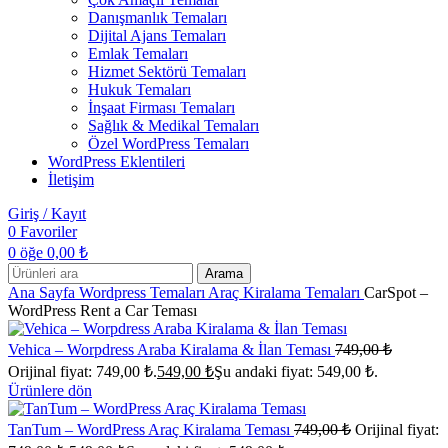
Danışmanlık Temaları
Dijital Ajans Temaları
Emlak Temaları
Hizmet Sektörü Temaları
Hukuk Temaları
İnşaat Firması Temaları
Sağlık & Medikal Temaları
Özel WordPress Temaları
WordPress Eklentileri
İletişim
Giriş / Kayıt
0
Favoriler
0
öğe
0,00
₺
Arama
Ana Sayfa
Wordpress Temaları
Araç Kiralama Temaları
CarSpot –
WordPress Rent a Car Teması
Vehica – Worpdress Araba Kiralama & İlan Teması
749,00
₺
Orijinal fiyat: 749,00 ₺.
549,00
₺
Şu andaki fiyat: 549,00 ₺.
Ürünlere dön
TanTum – WordPress Araç Kiralama Teması
749,00
₺
Orijinal fiyat: