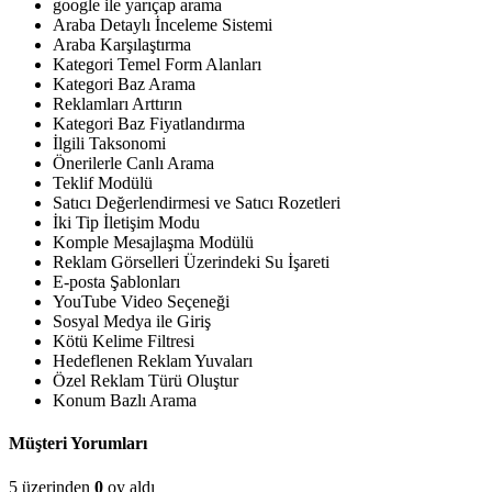
google ile yarıçap arama
Araba Detaylı İnceleme Sistemi
Araba Karşılaştırma
Kategori Temel Form Alanları
Kategori Baz Arama
Reklamları Arttırın
Kategori Baz Fiyatlandırma
İlgili Taksonomi
Önerilerle Canlı Arama
Teklif Modülü
Satıcı Değerlendirmesi ve Satıcı Rozetleri
İki Tip İletişim Modu
Komple Mesajlaşma Modülü
Reklam Görselleri Üzerindeki Su İşareti
E-posta Şablonları
YouTube Video Seçeneği
Sosyal Medya ile Giriş
Kötü Kelime Filtresi
Hedeflenen Reklam Yuvaları
Özel Reklam Türü Oluştur
Konum Bazlı Arama
Müşteri Yorumları
5 üzerinden
0
oy aldı