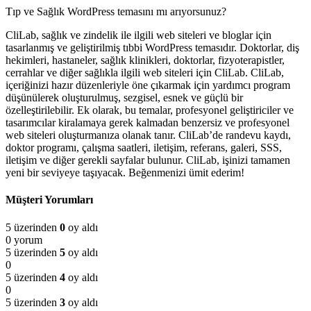
Tıp ve Sağlık WordPress temasını mı arıyorsunuz?
CliLab, sağlık ve zindelik ile ilgili web siteleri ve bloglar için
tasarlanmış ve geliştirilmiş tıbbi WordPress temasıdır. Doktorlar, diş
hekimleri, hastaneler, sağlık klinikleri, doktorlar, fizyoterapistler,
cerrahlar ve diğer sağlıkla ilgili web siteleri için CliLab. CliLab,
içeriğinizi hazır düzenleriyle öne çıkarmak için yardımcı program
düşünülerek oluşturulmuş, sezgisel, esnek ve güçlü bir
özelleştirilebilir. Ek olarak, bu temalar, profesyonel geliştiriciler ve
tasarımcılar kiralamaya gerek kalmadan benzersiz ve profesyonel
web siteleri oluşturmanıza olanak tanır. CliLab’de randevu kaydı,
doktor programı, çalışma saatleri, iletişim, referans, galeri, SSS,
iletişim ve diğer gerekli sayfalar bulunur. CliLab, işinizi tamamen
yeni bir seviyeye taşıyacak. Beğenmenizi ümit ederim!
Müşteri Yorumları
5 üzerinden
0
oy aldı
0 yorum
5 üzerinden
5
oy aldı
0
5 üzerinden
4
oy aldı
0
5 üzerinden
3
oy aldı