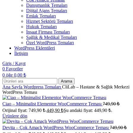
Danışmanlık Temaları
Dijital Ajans Temaları
Emlak Temaları
Hizmet Sektörü Temaları
Hukuk Temaları
İnşaat Firması Temaları
Sağlık & Medikal Temaları
Özel WordPress Temaları
WordPress Eklentileri
İletişim
Giriş / Kayıt
0
Favoriler
0
öğe
0,00
₺
Arama
Ana Sayfa
Wordpress Temaları
CliLab – Hastane & Sağlık Merkezi
WordPress Teması
Ciao – Minimalist Elementor WooCommerce Teması
749,90
₺
Orijinal fiyat: 749,90 ₺.
449,90
₺
Şu andaki fiyat: 449,90 ₺.
Ürünlere dön
Devita – Çok Amaçlı WordPress WooCommerce Teması
749,90
₺