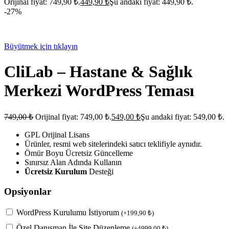
Orijinal fiyat: 749,90 ₺.
449,90
₺
Şu andaki fiyat: 449,90 ₺.
-27%
Büyütmek için tıklayın
CliLab – Hastane & Sağlık
Merkezi WordPress Teması
749,00
₺
Orijinal fiyat: 749,00 ₺.
549,00
₺
Şu andaki fiyat: 549,00 ₺.
GPL Orijinal Lisans
Ürünler, resmi web sitelerindeki satıcı teklifiyle aynıdır.
Ömür Boyu Ücretsiz Güncelleme
Sınırsız Alan Adında Kullanın
Ücretsiz Kurulum
Desteği
Opsiyonlar
WordPress Kurulumu İstiyorum
(
+
199,90
₺
)
Özel Danışman İle Site Düzenleme
(
+
4999,00
₺
)