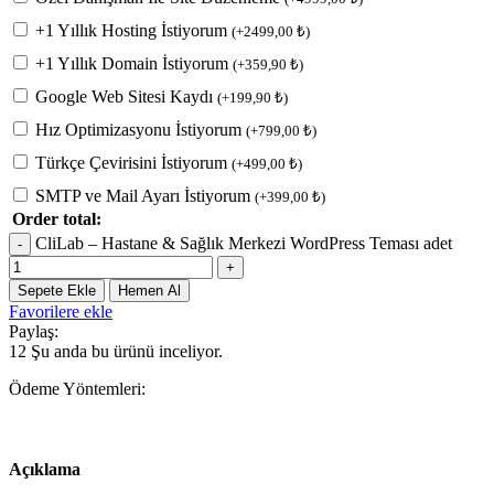
+1 Yıllık Hosting İstiyorum
(
+
2499,00
₺
)
+1 Yıllık Domain İstiyorum
(
+
359,90
₺
)
Google Web Sitesi Kaydı
(
+
199,90
₺
)
Hız Optimizasyonu İstiyorum
(
+
799,00
₺
)
Türkçe Çevirisini İstiyorum
(
+
499,00
₺
)
SMTP ve Mail Ayarı İstiyorum
(
+
399,00
₺
)
Order total:
CliLab – Hastane & Sağlık Merkezi WordPress Teması adet
Sepete Ekle
Hemen Al
Favorilere ekle
Paylaş:
12
Şu anda bu ürünü inceliyor.
Ödeme Yöntemleri:
Açıklama