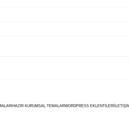
MALARI
HAZIR KURUMSAL TEMALAR
WORDPRESS EKLENTILERI
İLETIŞI