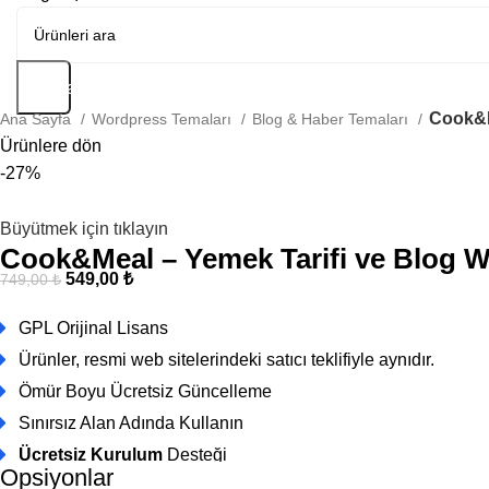
Arama
Cook&M
Ana Sayfa
Wordpress Temaları
Blog & Haber Temaları
Ürünlere dön
-27%
Büyütmek için tıklayın
Cook&Meal – Yemek Tarifi ve Blog 
549,00
₺
749,00
₺
GPL Orijinal Lisans
Ürünler, resmi web sitelerindeki satıcı teklifiyle aynıdır.
Ömür Boyu Ücretsiz Güncelleme
Sınırsız Alan Adında Kullanın
Ücretsiz Kurulum
Desteği
Opsiyonlar