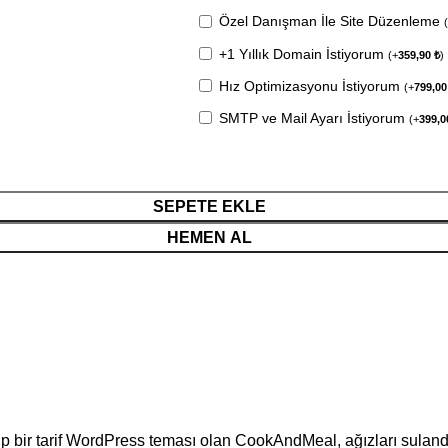
Özel Danışman İle Site Düzenleme
+1 Yıllık Domain İstiyorum
(
+
359,90
₺
)
Hız Optimizasyonu İstiyorum
(
+
799,0
SMTP ve Mail Ayarı İstiyorum
(
+
399,
SEPETE EKLE
HEMEN AL
 bir tarif WordPress teması olan CookAndMeal, ağızları sulandıraca