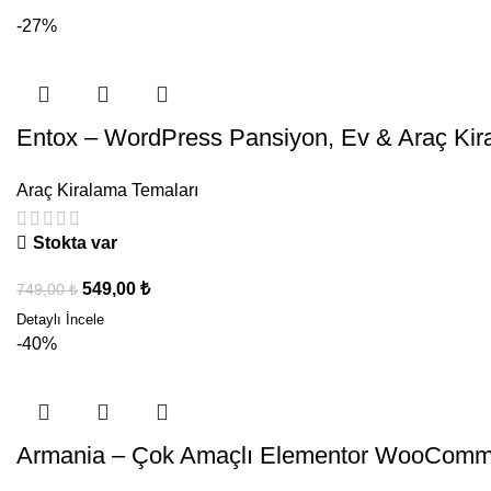
-27%
Entox – WordPress Pansiyon, Ev & Araç Ki
Araç Kiralama Temaları
Stokta var
549,00
₺
749,00
₺
-40%
Armania – Çok Amaçlı Elementor WooComm