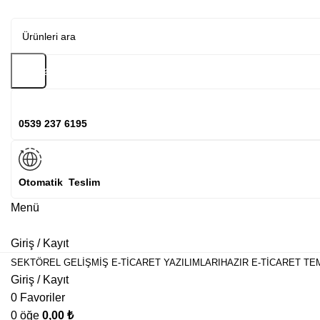
Arama
0539 237 6195
Otomatik Teslim
Menü
Giriş / Kayıt
SEKTÖREL GELIŞMIŞ E-TICARET YAZILIMLARI
HAZIR E-TICARET TE
Giriş / Kayıt
0
Favoriler
0
öğe
0,00
₺