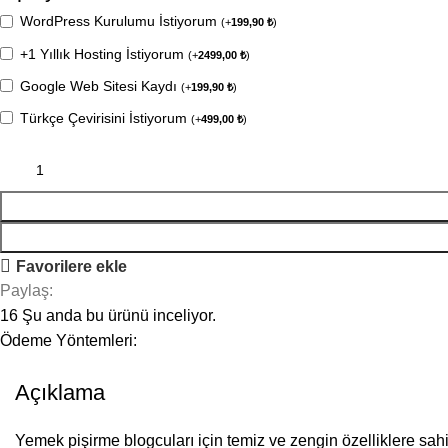
WordPress Kurulumu İstiyorum
(
+
199,90
₺
)
+1 Yıllık Hosting İstiyorum
(
+
2499,00
₺
)
Google Web Sitesi Kaydı
(
+
199,90
₺
)
Türkçe Çevirisini İstiyorum
(
+
499,00
₺
)
Favorilere ekle
Paylaş:
16
Şu anda bu ürünü inceliyor.
Ödeme Yöntemleri:
Açıklama
Yemek pişirme blogcuları için temiz ve zengin özelliklere sahip