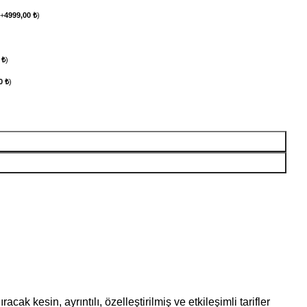
(
+
4999,00
₺
)
0
₺
)
00
₺
)
k kesin, ayrıntılı, özelleştirilmiş ve etkileşimli tarifler