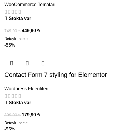
WooCommerce Temaları
Stokta var
449,90
₺
749,90
₺
-55%
Contact Form 7 styling for Elementor
Wordpress Eklentileri
Stokta var
179,90
₺
399,90
₺
-55%