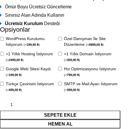
Ömür Boyu Ücretsiz Güncelleme
Sınırsız Alan Adında Kullanın
Ücretsiz Kurulum
Desteği
Opsiyonlar
WordPress Kurulumu
Özel Danışman İle Site
İstiyorum
Düzenleme
(
+
199,90
₺
)
(
+
4999,00
₺
)
+1 Yıllık Hosting İstiyorum
+1 Yıllık Domain İstiyorum
(
+
2499,00
₺
)
(
+
359,90
₺
)
Google Web Sitesi Kaydı
Hız Optimizasyonu İstiyorum
(
+
199,90
₺
)
(
+
799,00
₺
)
Türkçe Çevirisini İstiyorum
SMTP ve Mail Ayarı İstiyorum
(
+
499,00
₺
)
(
+
399,00
₺
)
SEPETE EKLE
HEMEN AL