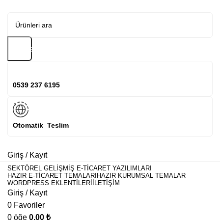
Arama
0539 237 6195
Otomatik Teslim
Giriş / Kayıt
SEKTÖREL GELIŞMIŞ E-TICARET YAZILIMLARI
HAZIR E-TICARET TEMALARI
HAZIR KURUMSAL TEMALAR
WORDPRESS EKLENTILERI
İLETIŞIM
Giriş / Kayıt
0
Favoriler
0
öğe
0,00
₺