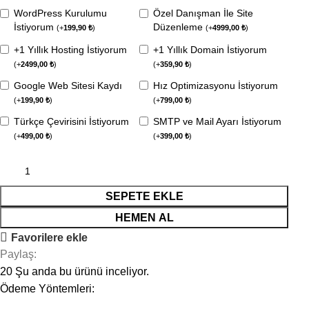
WordPress Kurulumu
Özel Danışman İle Site
İstiyorum
Düzenleme
(
+
199,90
₺
)
(
+
4999,00
₺
)
+1 Yıllık Hosting İstiyorum
+1 Yıllık Domain İstiyorum
(
+
2499,00
₺
)
(
+
359,90
₺
)
Google Web Sitesi Kaydı
Hız Optimizasyonu İstiyorum
(
+
199,90
₺
)
(
+
799,00
₺
)
Türkçe Çevirisini İstiyorum
SMTP ve Mail Ayarı İstiyorum
(
+
499,00
₺
)
(
+
399,00
₺
)
SEPETE EKLE
HEMEN AL
Favorilere ekle
Paylaş:
20
Şu anda bu ürünü inceliyor.
Ödeme Yöntemleri: