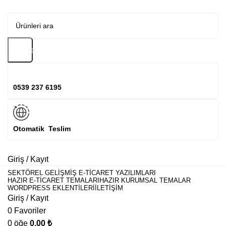
Arama
0539 237 6195
Otomatik Teslim
Giriş / Kayıt
SEKTÖREL GELIŞMIŞ E-TICARET YAZILIMLARI
HAZIR E-TICARET TEMALARI
HAZIR KURUMSAL TEMALAR
WORDPRESS EKLENTILERI
İLETIŞIM
Giriş / Kayıt
0
Favoriler
0
öğe
0,00
₺