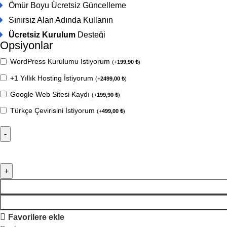
Ömür Boyu Ücretsiz Güncelleme
Sınırsız Alan Adında Kullanın
Ücretsiz Kurulum
Desteği
Opsiyonlar
WordPress Kurulumu İstiyorum
(
+
199,90
₺
)
+1 Yıllık Hosting İstiyorum
(
+
2499,00
₺
)
Google Web Sitesi Kaydı
(
+
199,90
₺
)
Türkçe Çevirisini İstiyorum
(
+
499,00
₺
)
Favorilere ekle