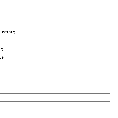
(
+
4999,00
₺
)
0
₺
)
00
₺
)