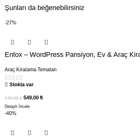
Şunları da beğenebilirsiniz
-27%
Entox – WordPress Pansiyon, Ev & Araç Ki
Araç Kiralama Temaları
Stokta var
549,00
₺
749,00
₺
-40%