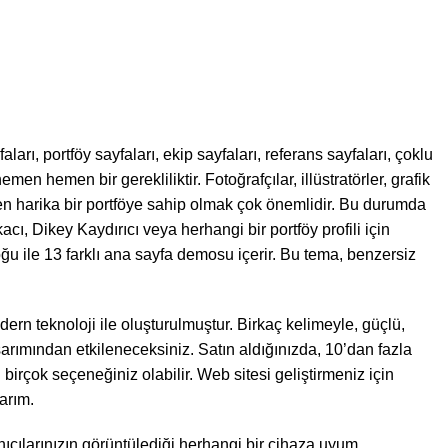
, portföy sayfaları, ekip sayfaları, referans sayfaları, çoklu
men hemen bir gerekliliktir. Fotoğrafçılar, illüstratörler, grafik
üzden harika bir portföye sahip olmak çok önemlidir. Bu durumda
cı, Dikey Kaydırıcı veya herhangi bir portföy profili için
ğu ile 13 farklı ana sayfa demosu içerir. Bu tema, benzersiz
 teknoloji ile oluşturulmuştur. Birkaç kelimeyle, güçlü,
arımından etkileneceksiniz. Satın aldığınızda, 10’dan fazla
birçok seçeneğiniz olabilir. Web sitesi geliştirmeniz için
arım.
anıcılarınızın görüntülediği herhangi bir cihaza uyum