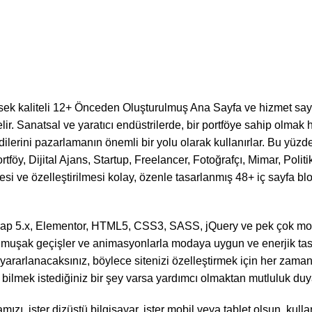
 kaliteli 12+ Önceden Oluşturulmuş Ana Sayfa ve hizmet sayfaları
elir. Sanatsal ve yaratıcı endüstrilerde, bir portföye sahip olmak he
kendilerini pazarlamanın önemli bir yolu olarak kullanırlar. Bu y
, Dijital Ajans, Startup, Freelancer, Fotoğrafçı, Mimar, Politika
i ve özelleştirilmesi kolay, özenle tasarlanmış 48+ iç sayfa blo
p 5.x, Elementor, HTML5, CSS3, SASS, jQuery ve pek çok modern
, yumuşak geçişler ve animasyonlarla modaya uygun ve enerjik tas
 yararlanacaksınız, böylece sitenizi özelleştirmek için her zaman 
 bilmek istediğiniz bir şey varsa yardımcı olmaktan mutluluk duy
zı, ister dizüstü bilgisayar, ister mobil veya tablet olsun, kull