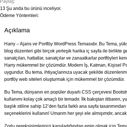
Paylaş:
13
Şu anda bu ürünü inceliyor.
Ödeme Yöntemleri:
Açıklama
Harry – Ajans ve Portföy WordPress Temasıdır. Bu Tema, yüksek
blog düzenleri gibi birçok yerleşik harika iç sayfa ile birlikte g
sanatçıları, hattatlar, sanatçılar ve zanaatkarlar portföyleri 
Harry mükemmel bir çözümdür. Modern İş, Katman, Kişisel Portföy
uygundur. Bu tema, ihtiyaçlarınıza uyacak şekilde düzenlenmes
portföy web siteleri oluşturmak için mükemmel bir çözümdür.
Bu Tema, dünyanın en popüler duyarlı CSS çerçevesi Bootstra
kullanımı kolay çok amaçlı bir temadır. İlk bakıştan itibaren
başlık stiline sahip 12’den fazla farklı ana sayfa tasarımından
seçeneklerini kullanın! Umarım her şeyi ele almışımdır, ancak
Zorlu gereksinimlerinizi karşıladığından emin olmak için Temamı