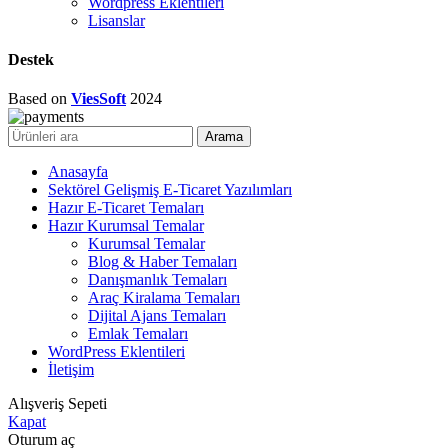
Wordpress Eklentileri
Lisanslar
Destek
Based on
ViesSoft
2024
Arama
Anasayfa
Sektörel Gelişmiş E-Ticaret Yazılımları
Hazır E-Ticaret Temaları
Hazır Kurumsal Temalar
Kurumsal Temalar
Blog & Haber Temaları
Danışmanlık Temaları
Araç Kiralama Temaları
Dijital Ajans Temaları
Emlak Temaları
WordPress Eklentileri
İletişim
Alışveriş Sepeti
Kapat
Oturum aç