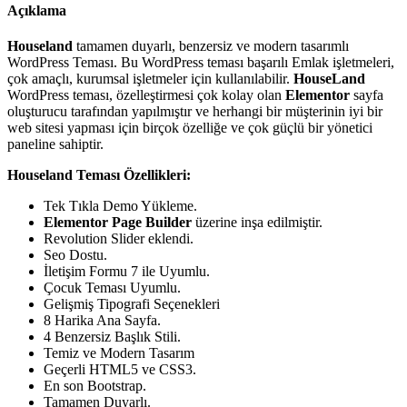
Açıklama
Houseland
tamamen duyarlı, benzersiz ve modern tasarımlı
WordPress Teması. Bu WordPress teması başarılı Emlak işletmeleri,
çok amaçlı, kurumsal işletmeler için kullanılabilir.
HouseLand
WordPress teması, özelleştirmesi çok kolay olan
Elementor
sayfa
oluşturucu tarafından yapılmıştır ve herhangi bir müşterinin iyi bir
web sitesi yapması için birçok özelliğe ve çok güçlü bir yönetici
paneline sahiptir.
Houseland Teması Özellikleri:
Tek Tıkla Demo Yükleme.
Elementor Page Builder
üzerine inşa edilmiştir.
Revolution Slider eklendi.
Seo Dostu.
İletişim Formu 7 ile Uyumlu.
Çocuk Teması Uyumlu.
Gelişmiş Tipografi Seçenekleri
8 Harika Ana Sayfa.
4 Benzersiz Başlık Stili.
Temiz ve Modern Tasarım
Geçerli HTML5 ve CSS3.
En son Bootstrap.
Tamamen Duyarlı.