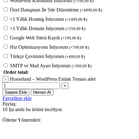
WordPress Kurulumu İstiyorum
(
+
199,90
₺
)
Özel Danışman İle Site Düzenleme
(
+
4999,00
₺
)
+1 Yıllık Hosting İstiyorum
(
+
2499,00
₺
)
+1 Yıllık Domain İstiyorum
(
+
359,90
₺
)
Google Web Sitesi Kaydı
(
+
199,90
₺
)
Hız Optimizasyonu İstiyorum
(
+
799,00
₺
)
Türkçe Çevirisini İstiyorum
(
+
499,00
₺
)
SMTP ve Mail Ayarı İstiyorum
(
+
399,00
₺
)
Order total:
Houseland – WordPress Emlak Teması adet
Sepete Ekle
Hemen Al
Favorilere ekle
Paylaş:
10
Şu anda bu ürünü inceliyor.
Ödeme Yöntemleri: