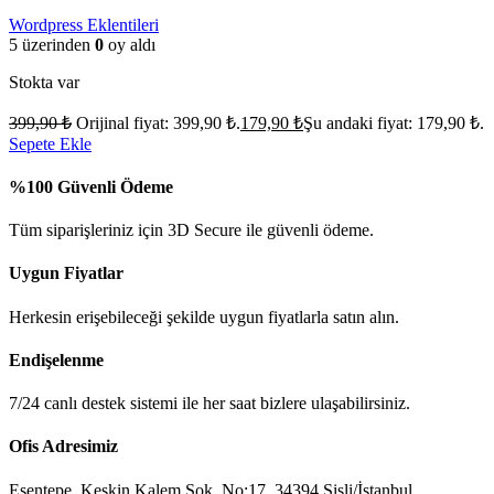
Wordpress Eklentileri
5 üzerinden
0
oy aldı
Stokta var
399,90
₺
Orijinal fiyat: 399,90 ₺.
179,90
₺
Şu andaki fiyat: 179,90 ₺.
Sepete Ekle
%100 Güvenli Ödeme
Tüm siparişleriniz için 3D Secure ile güvenli ödeme.
Uygun Fiyatlar
Herkesin erişebileceği şekilde uygun fiyatlarla satın alın.
Endişelenme
7/24 canlı destek sistemi ile her saat bizlere ulaşabilirsiniz.
Ofis Adresimiz
Esentepe, Keskin Kalem Sok. No:17, 34394 Şişli/İstanbul