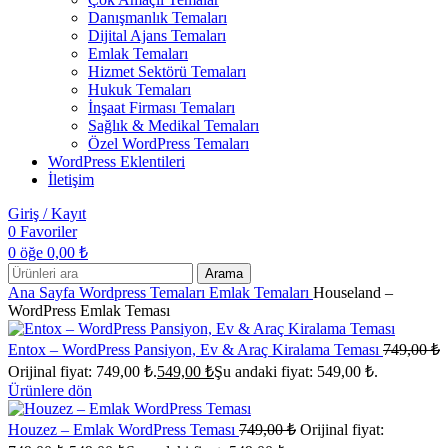
Danışmanlık Temaları
Dijital Ajans Temaları
Emlak Temaları
Hizmet Sektörü Temaları
Hukuk Temaları
İnşaat Firması Temaları
Sağlık & Medikal Temaları
Özel WordPress Temaları
WordPress Eklentileri
İletişim
Giriş / Kayıt
0
Favoriler
0
öğe
0,00
₺
Arama
Ana Sayfa
Wordpress Temaları
Emlak Temaları
Houseland –
WordPress Emlak Teması
Entox – WordPress Pansiyon, Ev & Araç Kiralama Teması
749,00
₺
Orijinal fiyat: 749,00 ₺.
549,00
₺
Şu andaki fiyat: 549,00 ₺.
Ürünlere dön
Houzez – Emlak WordPress Teması
749,00
₺
Orijinal fiyat: