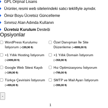
GPL Orijinal Lisans
Ürünler, resmi web sitelerindeki satıcı teklifiyle aynıdır.
Ömür Boyu Ücretsiz Güncelleme
Sınırsız Alan Adında Kullanın
Ücretsiz Kurulum
Desteği
Opsiyonlar
WordPress Kurulumu
Özel Danışman İle Site
İstiyorum
Düzenleme
(
+
199,90
₺
)
(
+
4999,00
₺
)
+1 Yıllık Hosting İstiyorum
+1 Yıllık Domain İstiyorum
(
+
2499,00
₺
)
(
+
359,90
₺
)
Google Web Sitesi Kaydı
Hız Optimizasyonu İstiyorum
(
+
199,90
₺
)
(
+
799,00
₺
)
Türkçe Çevirisini İstiyorum
SMTP ve Mail Ayarı İstiyorum
(
+
499,00
₺
)
(
+
399,00
₺
)