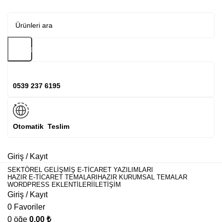
Arama
0539 237 6195
Otomatik Teslim
Giriş / Kayıt
SEKTÖREL GELIŞMIŞ E-TICARET YAZILIMLARI
HAZIR E-TICARET TEMALARI
HAZIR KURUMSAL TEMALAR
WORDPRESS EKLENTILERI
İLETIŞIM
Giriş / Kayıt
0
Favoriler
0
öğe
0,00
₺