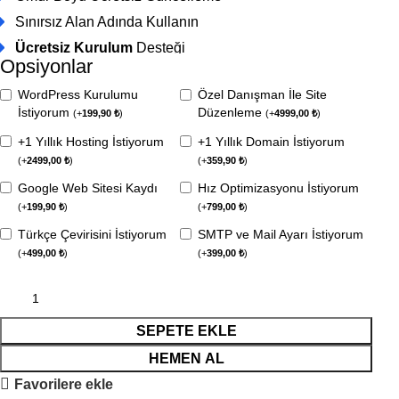
Sınırsız Alan Adında Kullanın
Ücretsiz Kurulum
Desteği
Opsiyonlar
WordPress Kurulumu
Özel Danışman İle Site
İstiyorum
Düzenleme
(
+
199,90
₺
)
(
+
4999,00
₺
)
+1 Yıllık Hosting İstiyorum
+1 Yıllık Domain İstiyorum
(
+
2499,00
₺
)
(
+
359,90
₺
)
Google Web Sitesi Kaydı
Hız Optimizasyonu İstiyorum
(
+
199,90
₺
)
(
+
799,00
₺
)
Türkçe Çevirisini İstiyorum
SMTP ve Mail Ayarı İstiyorum
(
+
499,00
₺
)
(
+
399,00
₺
)
SEPETE EKLE
HEMEN AL
Favorilere ekle