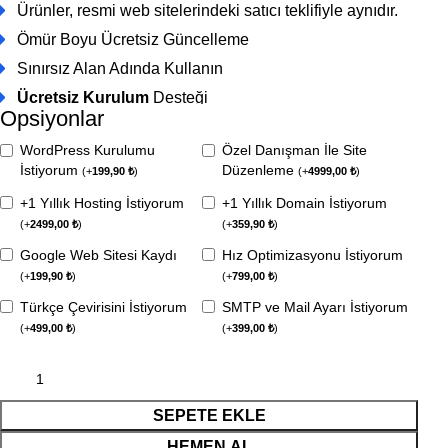
Ürünler, resmi web sitelerindeki satıcı teklifiyle aynıdır.
Ömür Boyu Ücretsiz Güncelleme
Sınırsız Alan Adında Kullanın
Ücretsiz Kurulum
Desteği
Opsiyonlar
WordPress Kurulumu
Özel Danışman İle Site
İstiyorum
Düzenleme
(
+
199,90
₺
)
(
+
4999,00
₺
)
+1 Yıllık Hosting İstiyorum
+1 Yıllık Domain İstiyorum
(
+
2499,00
₺
)
(
+
359,90
₺
)
Google Web Sitesi Kaydı
Hız Optimizasyonu İstiyorum
(
+
199,90
₺
)
(
+
799,00
₺
)
Türkçe Çevirisini İstiyorum
SMTP ve Mail Ayarı İstiyorum
(
+
499,00
₺
)
(
+
399,00
₺
)
SEPETE EKLE
HEMEN AL