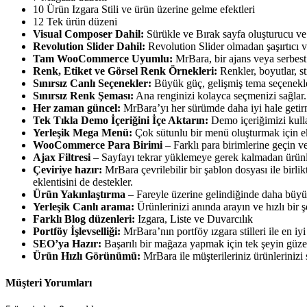
10 Ürün Izgara Stili ve ürün üzerine gelme efektleri
12 Tek ürün düzeni
Visual Composer Dahil:
Sürükle ve Bırak sayfa oluşturucu ve g
Revolution Slider Dahil:
Revolution Slider olmadan şaşırtıcı v
Tam WooCommerce Uyumlu:
MrBara, bir ajans veya serbest
Renk, Etiket ve Görsel Renk Örnekleri:
Renkler, boyutlar, st
Sınırsız Canlı Seçenekler:
Büyük güç, gelişmiş tema seçenekleri
Sınırsız Renk Şeması:
Ana renginizi kolayca seçmenizi sağlar.
Her zaman güncel:
MrBara’yı her sürümde daha iyi hale get
Tek Tıkla Demo İçeriğini İçe Aktarın:
Demo içeriğimizi kullan
Yerleşik Mega Menü:
Çok sütunlu bir menü oluşturmak için ek
WooCommerce Para Birimi
– Farklı para birimlerine geçin v
Ajax Filtresi
– Sayfayı tekrar yüklemeye gerek kalmadan ürünleri
Çeviriye hazır:
MrBara çevrilebilir bir şablon dosyası ile birl
eklentisini de destekler.
Ürün Yakınlaştırma
– Fareyle üzerine gelindiğinde daha büyük
Yerleşik Canlı arama:
Ürünlerinizi anında arayın ve hızlı bir ş
Farklı Blog düzenleri:
Izgara, Liste ve Duvarcılık
Portföy İşlevselliği:
MrBara’nın portföy ızgara stilleri ile en iyi
SEO’ya Hazır:
Başarılı bir mağaza yapmak için tek şeyin güzel
Ürün Hızlı Görünümü:
MrBara ile müşterileriniz ürünlerinizi s
Müşteri Yorumları