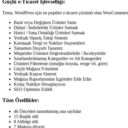
Güçlü e-Ticaret İşlevselliği:
Tema, WordPress için en popüler e-ticaret çözümü olan WooCommerce iç
Basit veya Değişken Ürünler Satın
Dijital / İndirilebilir Ürünler Satmak
Harici / Satış Ortaklığı Ürünleri Satmak
Yerleşik Sipariş Takip Sistemi
Karmaşık Vergi ve Nakliye Seçenekleri
Tamamen Duyarlı Tasarım;
Müşteriler Ürünleri Değerlendirebilir / İnceleyebilir
Sınırlandırılmamış Kategoriler ve Alt Kategoriler
Ürünleri Filtreleme (örneğin boyuta, renge vb. göre)
Güçlü Mağaza Yönetimi
Yerleşik Kupon Sistemi
Mağaza Raporlarından İçgörüler Elde Edin
Kolay Nakliye Hesaplayıcısı
SEO Optimize Edildi
Tüm Özellikler:
46 Önceden tanımlanmış ana sayfalar
15 Başlık stili
8 Altbilgi stili
7 Mağaza düzeni