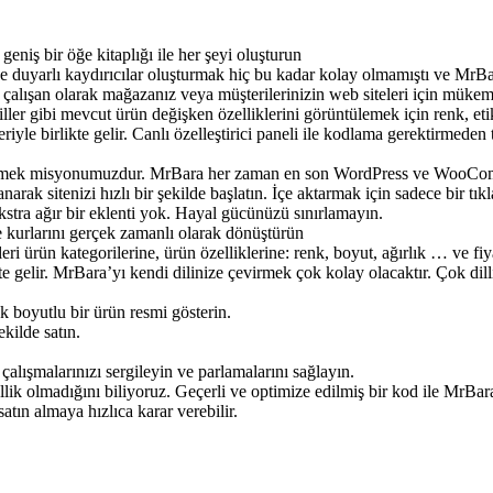
eniş bir öğe kitaplığı ile her şeyi oluşturun
e duyarlı kaydırıcılar oluşturmak hiç bu kadar kolay olmamıştı ve MrBara
 çalışan olarak mağazanız veya müşterilerinizin web siteleri için mükem
iller gibi mevcut ürün değişken özelliklerini görüntülemek için renk, et
yle birlikte gelir. Canlı özelleştirici paneli ile kodlama gerektirmede
irmek misyonumuzdur. MrBara her zaman en son WordPress ve WooComm
arak sitenizi hızlı bir şekilde başlatın. İçe aktarmak için sadece bir tık
stra ağır bir eklenti yok. Hayal gücünüzü sınırlamayın.
e kurlarını gerçek zamanlı olarak dönüştürün
 ürün kategorilerine, ürün özelliklerine: renk, boyut, ağırlık … ve fiyat
ikte gelir. MrBara’yı kendi dilinize çevirmek çok kolay olacaktır. Çok
 boyutlu bir ürün resmi gösterin.
ekilde satın.
 çalışmalarınızı sergileyin ve parlamalarını sağlayın.
lik olmadığını biliyoruz. Geçerli ve optimize edilmiş bir kod ile MrBar
atın almaya hızlıca karar verebilir.