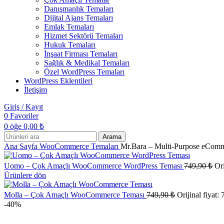
Danışmanlık Temaları
Dijital Ajans Temaları
Emlak Temaları
Hizmet Sektörü Temaları
Hukuk Temaları
İnşaat Firması Temaları
Sağlık & Medikal Temaları
Özel WordPress Temaları
WordPress Eklentileri
İletişim
Giriş / Kayıt
0
Favoriler
0
öğe
0,00
₺
Arama
Ana Sayfa
WooCommerce Temaları
Mr.Bara – Multi-Purpose eCom
Uomo – Çok Amaçlı WooCommerce WordPress Teması
749,90
₺
Ori
Ürünlere dön
Molla – Çok Amaçlı WooCommerce Teması
749,90
₺
Orijinal fiyat:
-40%