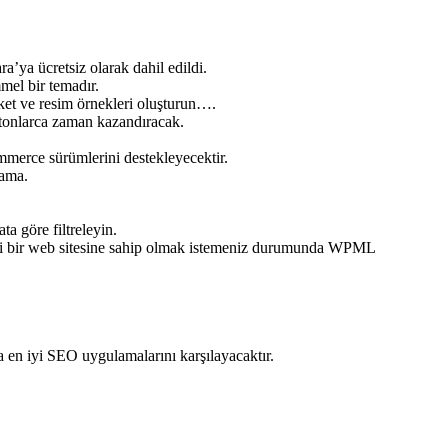
’ya ücretsiz olarak dahil edildi.
mel bir temadır.
iket ve resim örnekleri oluşturun….
n tonlarca zaman kazandıracak.
erce sürümlerini destekleyecektir.
lama.
a göre filtreleyin.
 dilli bir web sitesine sahip olmak istemeniz durumunda WPML
a en iyi SEO uygulamalarını karşılayacaktır.