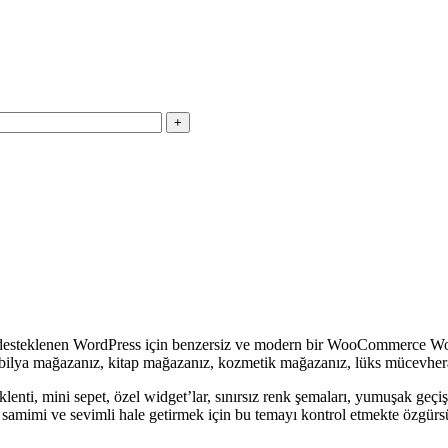
 desteklenen WordPress için benzersiz ve modern bir WooCommerce WordP
ya mağazanız, kitap mağazanız, kozmetik mağazanız, lüks mücevherat ç
ti, mini sepet, özel widget’lar, sınırsız renk şemaları, yumuşak geçiş e
a samimi ve sevimli hale getirmek için bu temayı kontrol etmekte özgür