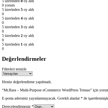
5 üzerinden
0
oy aldı
0 yorum
5 üzerinden
5
oy aldı
0
5 üzerinden
4
oy aldı
0
5 üzerinden
3
oy aldı
0
5 üzerinden
2
oy aldı
0
5 üzerinden
1
oy aldı
0
Değerlendirmeler
Filtreleri temizle
Henüz değerlendirme yapılmadı.
“Mr.Bara – Multi-Purpose eCommerce WordPress Teması” için yorum y
E-posta adresiniz yayınlanmayacak.
Gerekli alanlar
*
ile işaretlenmişl
Derecelendirmeniz
*