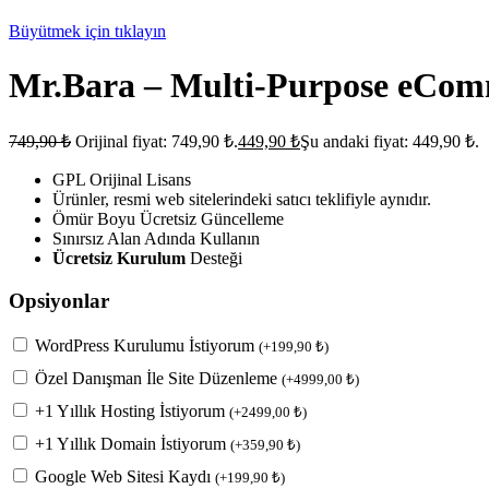
Büyütmek için tıklayın
Mr.Bara – Multi-Purpose eCom
749,90
₺
Orijinal fiyat: 749,90 ₺.
449,90
₺
Şu andaki fiyat: 449,90 ₺.
GPL Orijinal Lisans
Ürünler, resmi web sitelerindeki satıcı teklifiyle aynıdır.
Ömür Boyu Ücretsiz Güncelleme
Sınırsız Alan Adında Kullanın
Ücretsiz Kurulum
Desteği
Opsiyonlar
WordPress Kurulumu İstiyorum
(
+
199,90
₺
)
Özel Danışman İle Site Düzenleme
(
+
4999,00
₺
)
+1 Yıllık Hosting İstiyorum
(
+
2499,00
₺
)
+1 Yıllık Domain İstiyorum
(
+
359,90
₺
)
Google Web Sitesi Kaydı
(
+
199,90
₺
)