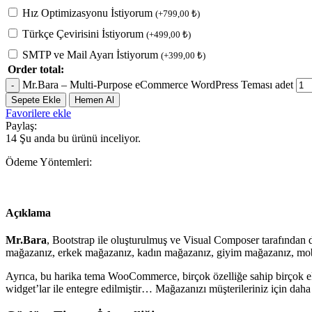
Hız Optimizasyonu İstiyorum
(
+
799,00
₺
)
Türkçe Çevirisini İstiyorum
(
+
499,00
₺
)
SMTP ve Mail Ayarı İstiyorum
(
+
399,00
₺
)
Order total:
Mr.Bara – Multi-Purpose eCommerce WordPress Teması adet
Sepete Ekle
Hemen Al
Favorilere ekle
Paylaş:
14
Şu anda bu ürünü inceliyor.
Ödeme Yöntemleri:
Açıklama
Mr.Bara
, Bootstrap ile oluşturulmuş ve Visual Composer tarafından
mağazanız, erkek mağazanız, kadın mağazanız, giyim mağazanız, mobil
Ayrıca, bu harika tema WooCommerce, birçok özelliğe sahip birçok eklen
widget’lar ile entegre edilmiştir… Mağazanızı müşterileriniz için dah