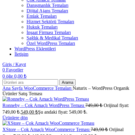
Danışmanlık Temaları
Dijital Ajans Temaları
Emlak Temaları
Hizmet Sektörü Temaları
Hukuk Temaları
İnşaat Firması Temaları
Sağlık & Medikal Temaları
Özel WordPress Temaları
WordPress Eklentileri
İletişim
Giriş / Kayıt
0
Favoriler
0
öğe
0,00
₺
Arama
Ana Sayfa
WooCommerce Temaları
Naturix – WordPress Organik
Ürünler Satış Teması
Ronneby – Çok Amaçlı WordPress Teması
749,00
₺
Orijinal fiyat:
749,00 ₺.
549,00
₺
Şu andaki fiyat: 549,00 ₺.
Ürünlere dön
XStore – Çok Amaçlı WooCommerce Teması
749,90
₺
Orijinal