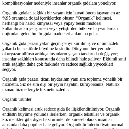
komplikasyonlar nedeniyle insanlar organik gıdalara yöneliyor.
Organik gıdalar, sağlıklı bir yaşam için hayati önem taşıyan en az
%95 oranında doğal içeriklerden oluşur. “Organik” kelimesi,
herhangi bir harici kimyasal veya yapay besin maddesi
kullanılmadan yetiştirilen veya yetiştirilen bitki ve hayvanlardan
doğrudan gelen bu tür gıda maddeleri anlamına gelir.
Organik gıda pazarı yakın geçmişte iyi kurulmuş ve önümüzdeki
yıllarda bu sektörde büyüme kesindir. Dünyanın her yerinde
okuryazar nüfusu arttıkça insanların yaşam tarzları da değişiyor;
insanlar sağlıkları konusunda daha bilinçli hale geliyor. Eğitimli sınıf
artık sağlığın daha çok farkında ve sadece sağlıklı yiyecekleri
seçiyor.
Organik gıda pazarı, ticari faydasının yanı sıra topluma yönelik bir
hizmettir. Siz de sıra dışı bir şeyin hayalini kuruyorsanız, Naturix
uzman hizmetleriyle hizmetinizdedir.
Organik ürünler
Organik kelimesi artık sadece gıda ile ilişkilendirilmiyor. Organik
endüstri büyüme yolunda ilerlerken, organik tekstiller ve organik
kozmetikler gibi diğer bazı ürünler de küresel olarak insanlar
arasında daha popüler hale geliyor. Organik ürünlerin fiyatı normal