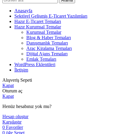
Arama
Anasayfa
Sektörel Gelişmiş E-Ticaret Yazılımları
Hazır E-Ticaret Temaları
Hazır Kurumsal Temalar
Kurumsal Temalar
Blog & Haber Temaları
Danışmanlık Temaları
Araç Kiralama Temaları
Dijital Ajans Temaları
Emlak Temaları
WordPress Eklentileri
İletişim
Alışveriş Sepeti
Kapat
Oturum aç
Kapat
Henüz hesabınız yok mu?
Hesap oluştur
Karşılaştır
0
Favoriler
0
öğe
Sepet