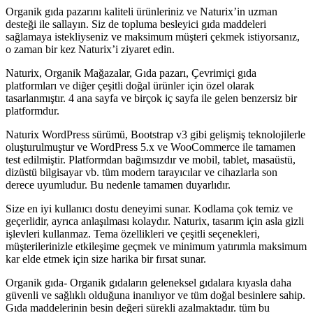
Organik gıda pazarını kaliteli ürünleriniz ve Naturix’in uzman
desteği ile sallayın. Siz de topluma besleyici gıda maddeleri
sağlamaya istekliyseniz ve maksimum müşteri çekmek istiyorsanız,
o zaman bir kez Naturix’i ziyaret edin.
Naturix, Organik Mağazalar, Gıda pazarı, Çevrimiçi gıda
platformları ve diğer çeşitli doğal ürünler için özel olarak
tasarlanmıştır. 4 ana sayfa ve birçok iç sayfa ile gelen benzersiz bir
platformdur.
Naturix WordPress sürümü, Bootstrap v3 gibi gelişmiş teknolojilerle
oluşturulmuştur ve WordPress 5.x ve WooCommerce ile tamamen
test edilmiştir. Platformdan bağımsızdır ve mobil, tablet, masaüstü,
dizüstü bilgisayar vb. tüm modern tarayıcılar ve cihazlarla son
derece uyumludur. Bu nedenle tamamen duyarlıdır.
Size en iyi kullanıcı dostu deneyimi sunar. Kodlama çok temiz ve
geçerlidir, ayrıca anlaşılması kolaydır. Naturix, tasarım için asla gizli
işlevleri kullanmaz. Tema özellikleri ve çeşitli seçenekleri,
müşterilerinizle etkileşime geçmek ve minimum yatırımla maksimum
kar elde etmek için size harika bir fırsat sunar.
Organik gıda- Organik gıdaların geleneksel gıdalara kıyasla daha
güvenli ve sağlıklı olduğuna inanılıyor ve tüm doğal besinlere sahip.
Gıda maddelerinin besin değeri sürekli azalmaktadır. tüm bu