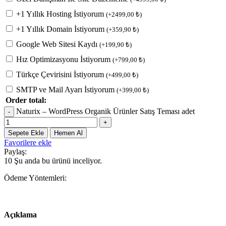
+1 Yıllık Hosting İstiyorum
(
+
2499,00
₺
)
+1 Yıllık Domain İstiyorum
(
+
359,90
₺
)
Google Web Sitesi Kaydı
(
+
199,90
₺
)
Hız Optimizasyonu İstiyorum
(
+
799,00
₺
)
Türkçe Çevirisini İstiyorum
(
+
499,00
₺
)
SMTP ve Mail Ayarı İstiyorum
(
+
399,00
₺
)
Order total:
Naturix – WordPress Organik Ürünler Satış Teması adet
Sepete Ekle
Hemen Al
Favorilere ekle
Paylaş:
10
Şu anda bu ürünü inceliyor.
Ödeme Yöntemleri:
Açıklama