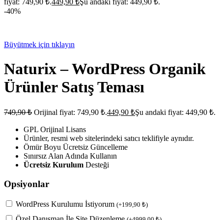
fiyat: 749,90 ₺.
449,90
₺
Şu andaki fiyat: 449,90 ₺.
-40%
Büyütmek için tıklayın
Naturix – WordPress Organik
Ürünler Satış Teması
749,90
₺
Orijinal fiyat: 749,90 ₺.
449,90
₺
Şu andaki fiyat: 449,90 ₺.
GPL Orijinal Lisans
Ürünler, resmi web sitelerindeki satıcı teklifiyle aynıdır.
Ömür Boyu Ücretsiz Güncelleme
Sınırsız Alan Adında Kullanın
Ücretsiz Kurulum
Desteği
Opsiyonlar
WordPress Kurulumu İstiyorum
(
+
199,90
₺
)
Özel Danışman İle Site Düzenleme
(
+
4999,00
₺
)