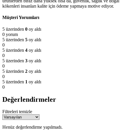
ürünlerden biraz daha yüksek olsa da, güvenlik, sağlık ve doğal
kökenleri insanları kalite için ödeme yapmaya motive ediyor.
Müşteri Yorumları
5 üzerinden
0
oy aldı
0 yorum
5 üzerinden
5
oy aldı
0
5 üzerinden
4
oy aldı
0
5 üzerinden
3
oy aldı
0
5 üzerinden
2
oy aldı
0
5 üzerinden
1
oy aldı
0
Değerlendirmeler
Filtreleri temizle
Henüz değerlendirme yapılmadı.