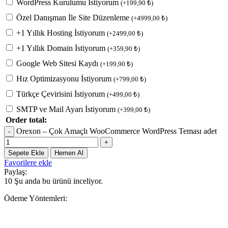
WordPress Kurulumu İstiyorum
(
+
199,90
₺
)
Özel Danışman İle Site Düzenleme
(
+
4999,00
₺
)
+1 Yıllık Hosting İstiyorum
(
+
2499,00
₺
)
+1 Yıllık Domain İstiyorum
(
+
359,90
₺
)
Google Web Sitesi Kaydı
(
+
199,90
₺
)
Hız Optimizasyonu İstiyorum
(
+
799,00
₺
)
Türkçe Çevirisini İstiyorum
(
+
499,00
₺
)
SMTP ve Mail Ayarı İstiyorum
(
+
399,00
₺
)
Order total:
Orexon – Çok Amaçlı WooCommerce WordPress Teması adet
Sepete Ekle
Hemen Al
Favorilere ekle
Paylaş:
10
Şu anda bu ürünü inceliyor.
Ödeme Yöntemleri: