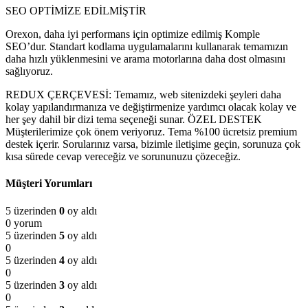
SEO OPTİMİZE EDİLMİŞTİR
Orexon, daha iyi performans için optimize edilmiş Komple
SEO’dur. Standart kodlama uygulamalarını kullanarak temamızın
daha hızlı yüklenmesini ve arama motorlarına daha dost olmasını
sağlıyoruz.
REDUX ÇERÇEVESİ: Temamız, web sitenizdeki şeyleri daha
kolay yapılandırmanıza ve değiştirmenize yardımcı olacak kolay ve
her şey dahil bir dizi tema seçeneği sunar. ÖZEL DESTEK
Müşterilerimize çok önem veriyoruz. Tema %100 ücretsiz premium
destek içerir. Sorularınız varsa, bizimle iletişime geçin, sorunuza çok
kısa sürede cevap vereceğiz ve sorununuzu çözeceğiz.
Müşteri Yorumları
5 üzerinden
0
oy aldı
0 yorum
5 üzerinden
5
oy aldı
0
5 üzerinden
4
oy aldı
0
5 üzerinden
3
oy aldı
0