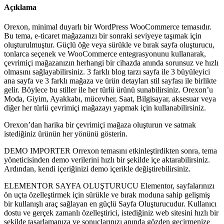
Açıklama
Orexon, minimal duyarlı bir WordPress WooCommerce temasıdır.
Bu tema, e-ticaret mağazanızı bir sonraki seviyeye taşımak için
oluşturulmuştur. Güçlü öğe veya sürükle ve bırak sayfa oluşturucu,
tonlarca seçenek ve WooCommerce entegrasyonunu kullanarak,
çevrimiçi mağazanızın herhangi bir cihazda anında sorunsuz ve hızlı
olmasını sağlayabilirsiniz. 3 farklı blog tarzı sayfa ile 3 büyüleyici
ana sayfa ve 3 farklı mağaza ve ürün detayları stil sayfası ile birlikte
gelir. Böylece bu stiller ile her türlü ürünü sunabilirsiniz. Orexon’u
Moda, Giyim, Ayakkabı, mücevher, Saat, Bilgisayar, aksesuar veya
diğer her türlü çevrimiçi mağazayı yapmak için kullanabilirsiniz.
Orexon’dan harika bir çevrimiçi mağaza oluşturun ve satmak
istediğiniz ürünün her yönünü gösterin.
DEMO IMPORTER Orrexon temasını etkinleştirdikten sonra, tema
yöneticisinden demo verilerini hızlı bir şekilde içe aktarabilirsiniz.
Ardından, kendi içeriğinizi demo içerikle değiştirebilirsiniz.
ELEMENTOR SAYFA OLUŞTURUCU Elementor, sayfalarınızı
ön uçta özelleştirmek için sürükle ve bırak moduna sahip gelişmiş
bir kullanışlı araç sağlayan en güçlü Sayfa Oluşturucudur. Kullanıcı
dostu ve gerçek zamanlı özelleştirici, istediğiniz web sitesini hızlı bir
şekilde tasarlamanıza ve sonuçlarınızı anında gözden geçirmenize