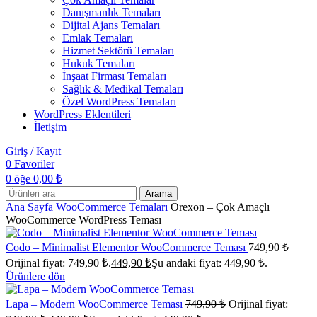
Danışmanlık Temaları
Dijital Ajans Temaları
Emlak Temaları
Hizmet Sektörü Temaları
Hukuk Temaları
İnşaat Firması Temaları
Sağlık & Medikal Temaları
Özel WordPress Temaları
WordPress Eklentileri
İletişim
Giriş / Kayıt
0
Favoriler
0
öğe
0,00
₺
Arama
Ana Sayfa
WooCommerce Temaları
Orexon – Çok Amaçlı
WooCommerce WordPress Teması
Codo – Minimalist Elementor WooCommerce Teması
749,90
₺
Orijinal fiyat: 749,90 ₺.
449,90
₺
Şu andaki fiyat: 449,90 ₺.
Ürünlere dön
Lapa – Modern WooCommerce Teması
749,90
₺
Orijinal fiyat: