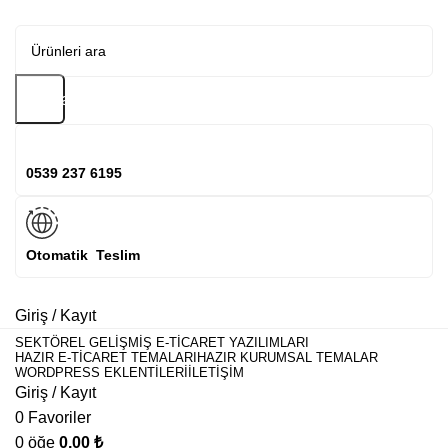
Arama
0539 237 6195
Otomatik Teslim
Giriş / Kayıt
SEKTÖREL GELIŞMIŞ E-TICARET YAZILIMLARI
HAZIR E-TICARET TEMALARI
HAZIR KURUMSAL TEMALAR
WORDPRESS EKLENTILERI
İLETIŞIM
Giriş / Kayıt
0
Favoriler
0
öğe
0,00
₺