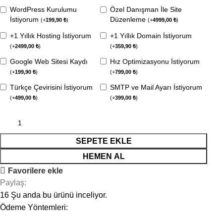
WordPress Kurulumu
Özel Danışman İle Site
İstiyorum
Düzenleme
(
+
199,90
₺
)
(
+
4999,00
₺
)
+1 Yıllık Hosting İstiyorum
+1 Yıllık Domain İstiyorum
(
+
2499,00
₺
)
(
+
359,90
₺
)
Google Web Sitesi Kaydı
Hız Optimizasyonu İstiyorum
(
+
199,90
₺
)
(
+
799,00
₺
)
Türkçe Çevirisini İstiyorum
SMTP ve Mail Ayarı İstiyorum
(
+
499,00
₺
)
(
+
399,00
₺
)
SEPETE EKLE
HEMEN AL
Favorilere ekle
Paylaş:
16
Şu anda bu ürünü inceliyor.
Ödeme Yöntemleri: