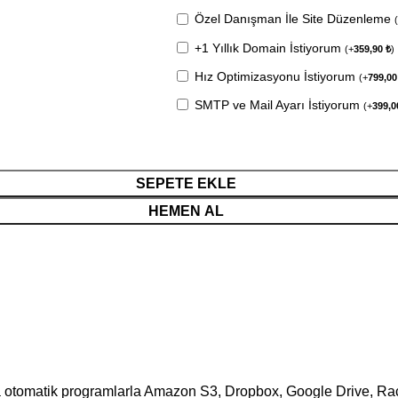
Özel Danışman İle Site Düzenleme
+1 Yıllık Domain İstiyorum
(
+
359,90
₺
)
Hız Optimizasyonu İstiyorum
(
+
799,0
SMTP ve Mail Ayarı İstiyorum
(
+
399,
SEPETE EKLE
HEMEN AL
veya otomatik programlarla Amazon S3, Dropbox, Google Drive, 