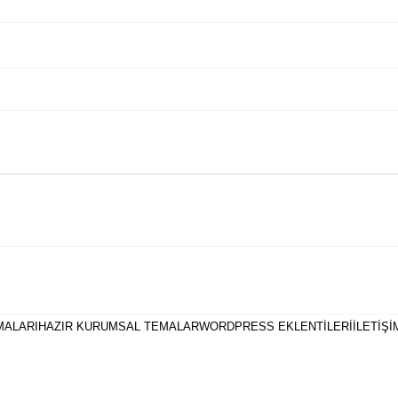
MALARI
HAZIR KURUMSAL TEMALAR
WORDPRESS EKLENTILERI
İLETIŞI