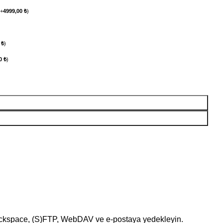
(
+
4999,00
₺
)
0
₺
)
00
₺
)
Rackspace, (S)FTP, WebDAV ve e-postaya yedekleyin.