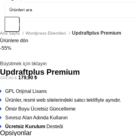
Arama
Updraftplus Premium
Ana Sayfa
Wordpress Eklentileri
Ürünlere dön
-55%
Büyütmek için tıklayın
Updraftplus Premium
179,90
₺
399,90
₺
GPL Orijinal Lisans
Ürünler, resmi web sitelerindeki satıcı teklifiyle aynıdır.
Ömür Boyu Ücretsiz Güncelleme
Sınırsız Alan Adında Kullanın
Ücretsiz Kurulum
Desteği
Opsiyonlar