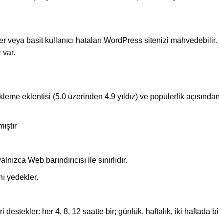
eler veya basit kullanıcı hataları WordPress sitenizi mahvedebil
 var.
eme eklentisi (5.0 üzerinden 4.9 yıldız) ve popülerlik açısından
ıştır
lnızca Web barındırıcısı ile sınırlıdır.
nı yedekler.
ler: her 4, 8, 12 saatte bir; günlük, haftalık, iki haftada bir ve