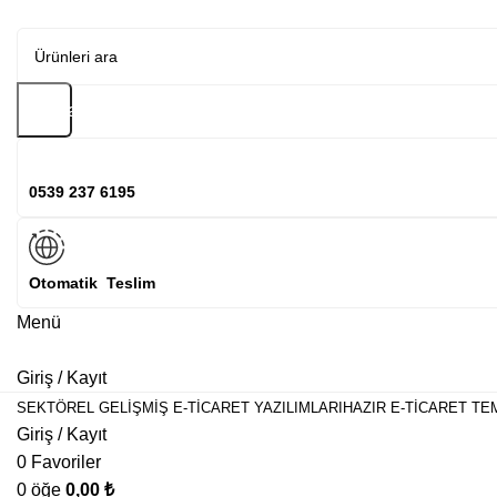
Arama
0539 237 6195
Otomatik Teslim
Menü
Giriş / Kayıt
SEKTÖREL GELIŞMIŞ E-TICARET YAZILIMLARI
HAZIR E-TICARET TE
Giriş / Kayıt
0
Favoriler
0
öğe
0,00
₺