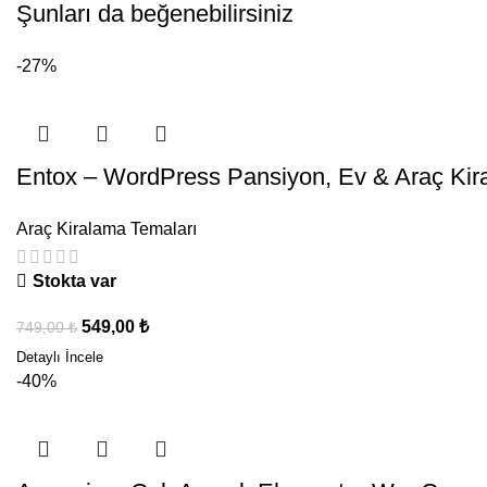
Şunları da beğenebilirsiniz
-27%
Entox – WordPress Pansiyon, Ev & Araç Ki
Araç Kiralama Temaları
Stokta var
549,00
₺
749,00
₺
-40%