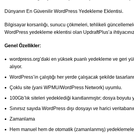
Dünyanın En Güvenilir WordPress Yedekleme Eklentisi.
Bilgisayar korsanlığı, sunucu çökmeleri, tehlikeli güncellem
WordPress yedekleme eklentisi olan UpdraftPlus’a ihtiyacınız
Genel Özellikler:
wordpress.org’daki en yüksek puanlı yedekleme ve geri yükl
alıyor.
WordPress’in çalıştığı her yerde çalışacak şekilde tasarlanm
Çoklu site (yani WPMU/WordPress Network) uyumlu.
100Gb’lık siteleri yedeklediği kanıtlanmıştır; dosya boyutu ya
Sınırsız sayıda WordPress dışı dosyayı ve harici veritabanı
Zamanlama
Hem manuel hem de otomatik (zamanlanmış) yedeklemeleri destek