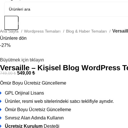
Arama
Versail
Ana Sayfa
Wordpress Temaları
Blog & Haber Temaları
Ürünlere dön
-27%
Büyütmek için tıklayın
Versaille – Kişisel Blog WordPress 
549,00
₺
749,00
₺
Ömür Boyu Ücretsiz Güncelleme
GPL Orijinal Lisans
Ürünler, resmi web sitelerindeki satıcı teklifiyle aynıdır.
Ömür Boyu Ücretsiz Güncelleme
Sınırsız Alan Adında Kullanın
Ücretsiz Kurulum
Desteği