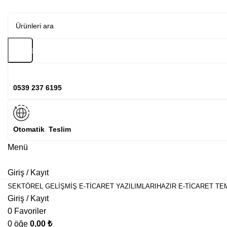
Arama
0539 237 6195
Otomatik Teslim
Menü
Giriş / Kayıt
SEKTÖREL GELIŞMIŞ E-TICARET YAZILIMLARI
HAZIR E-TICARET TE
Giriş / Kayıt
0
Favoriler
0
öğe
0,00
₺