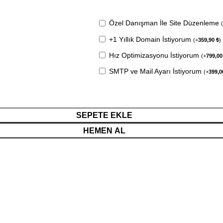
Özel Danışman İle Site Düzenleme
+1 Yıllık Domain İstiyorum
(
+
359,90
₺
)
Hız Optimizasyonu İstiyorum
(
+
799,0
SMTP ve Mail Ayarı İstiyorum
(
+
399,
SEPETE EKLE
HEMEN AL