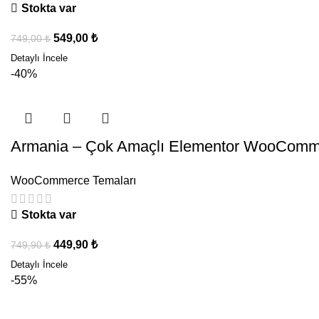
Stokta var
549,00
₺
749,00
₺
-40%
Armania – Çok Amaçlı Elementor WooComm
WooCommerce Temaları
Stokta var
449,90
₺
749,90
₺
-55%