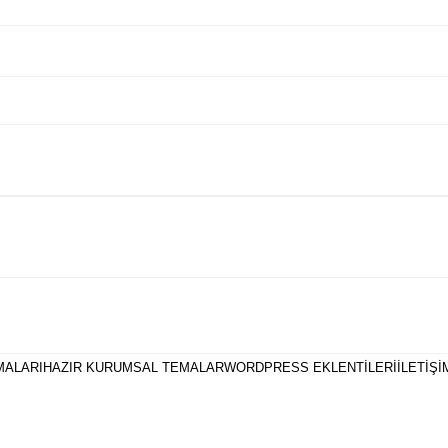
MALARI
HAZIR KURUMSAL TEMALAR
WORDPRESS EKLENTILERI
İLETIŞI