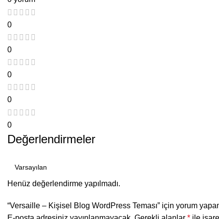
0
0
0
0
0
Değerlendirmeler
Henüz değerlendirme yapılmadı.
“Versaille – Kişisel Blog WordPress Teması” için yorum yapan i
E-posta adresiniz yayınlanmayacak.
Gerekli alanlar
*
ile işar