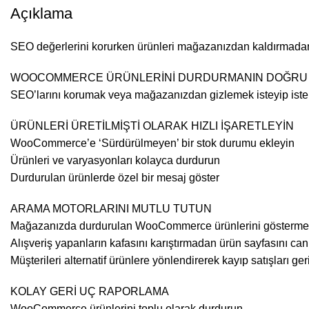
Açıklama
SEO değerlerini korurken ürünleri mağazanızdan kaldırmadan 
WOOCOMMERCE ÜRÜNLERİNİ DURDURMANIN DOĞRU
SEO’larını korumak veya mağazanızdan gizlemek isteyip isteme
ÜRÜNLERİ ÜRETİLMİŞTİ OLARAK HIZLI İŞARETLEYİN
WooCommerce’e ‘Sürdürülmeyen’ bir stok durumu ekleyin
Ürünleri ve varyasyonları kolayca durdurun
Durdurulan ürünlerde özel bir mesaj göster
ARAMA MOTORLARINI MUTLU TUTUN
Mağazanızda durdurulan WooCommerce ürünlerini göstermey
Alışveriş yapanların kafasını karıştırmadan ürün sayfasını canlı
Müşterileri alternatif ürünlere yönlendirerek kayıp satışları ge
KOLAY GERİ UÇ RAPORLAMA
WooCommerce ürünlerini toplu olarak durdurun