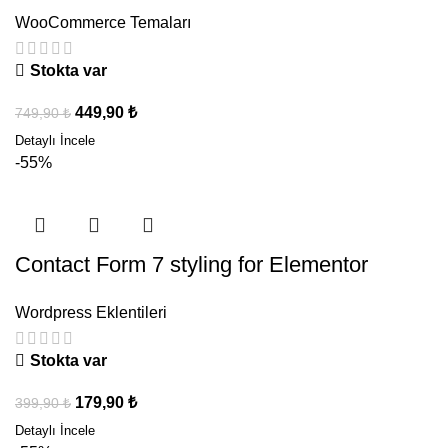
WooCommerce Temaları
Stokta var
449,90
₺
749,90
₺
-55%
Contact Form 7 styling for Elementor
Wordpress Eklentileri
Stokta var
179,90
₺
399,90
₺