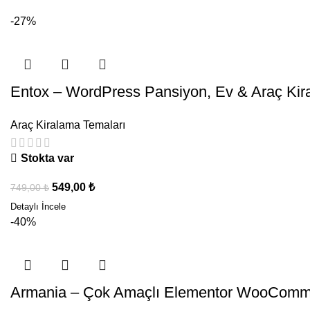
-27%
Entox – WordPress Pansiyon, Ev & Araç Ki
Araç Kiralama Temaları
Stokta var
549,00
₺
749,00
₺
-40%
Armania – Çok Amaçlı Elementor WooComm