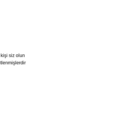
işi siz olun
etlenmişlerdir