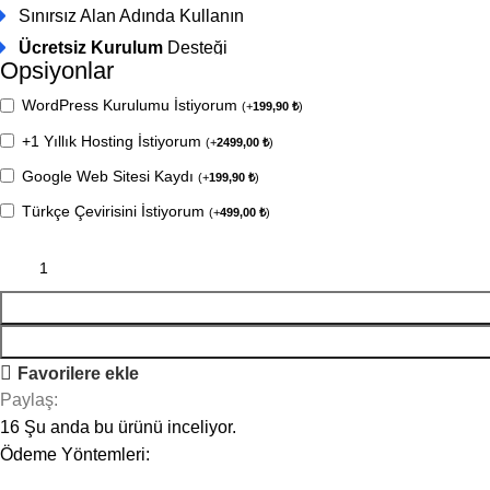
Sınırsız Alan Adında Kullanın
Ücretsiz Kurulum
Desteği
Opsiyonlar
WordPress Kurulumu İstiyorum
(
+
199,90
₺
)
+1 Yıllık Hosting İstiyorum
(
+
2499,00
₺
)
Google Web Sitesi Kaydı
(
+
199,90
₺
)
Türkçe Çevirisini İstiyorum
(
+
499,00
₺
)
Favorilere ekle
Paylaş:
16
Şu anda bu ürünü inceliyor.
Ödeme Yöntemleri: