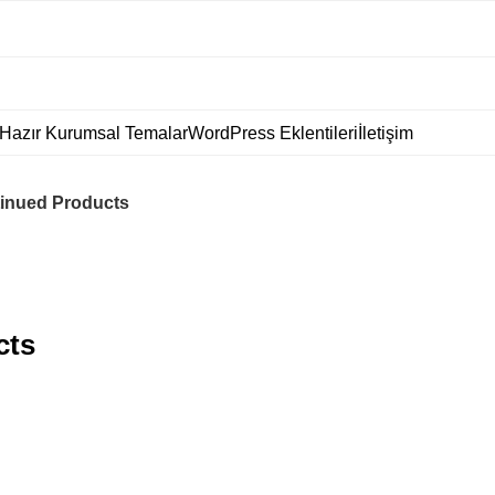
Hazır Kurumsal Temalar
WordPress Eklentileri
İletişim
nued Products
cts