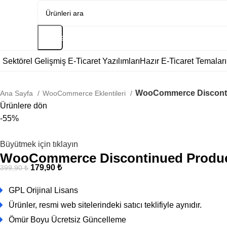
Arama
Sektörel Gelişmiş E-Ticaret Yazılımları
Hazır E-Ticaret Temaları
WooCommerce Disconti
Ana Sayfa
WooCommerce Eklentileri
Ürünlere dön
-55%
Büyütmek için tıklayın
WooCommerce Discontinued Produ
179,90
₺
399,90
₺
GPL Orijinal Lisans
Ürünler, resmi web sitelerindeki satıcı teklifiyle aynıdır.
Ömür Boyu Ücretsiz Güncelleme