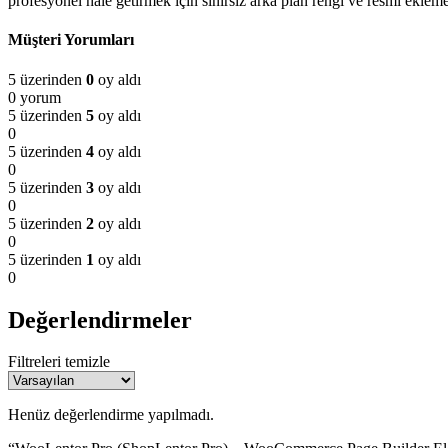
profesyonel hale getirmek için sınırsız arka plan rengi ve resmi ekle
Müşteri Yorumları
5 üzerinden
0
oy aldı
0 yorum
5 üzerinden
5
oy aldı
0
5 üzerinden
4
oy aldı
0
5 üzerinden
3
oy aldı
0
5 üzerinden
2
oy aldı
0
5 üzerinden
1
oy aldı
0
Değerlendirmeler
Filtreleri temizle
Henüz değerlendirme yapılmadı.