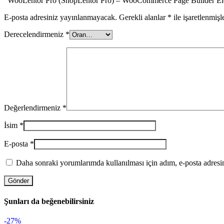
“WooLentor Pro (ShopLentor Pro) – WooCommerce Page Builder Elem
E-posta adresiniz yayınlanmayacak.
Gerekli alanlar
*
ile işaretlenmişl
Derecelendirmeniz
*
Değerlendirmeniz
*
İsim
*
E-posta
*
Daha sonraki yorumlarımda kullanılması için adım, e-posta adresim
Şunları da beğenebilirsiniz
-27%