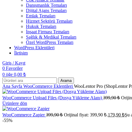
Danışmanlık Temaları
Dijital Ajans Temaları
Emlak Temaları
Hizmet Sektörü Temaları
Hukuk Temaları
İnşaat Firması Temaları
Sağlık & Medikal Temaları
Özel WordPress Temaları
WordPress Eklentileri
İletişim
Giriş / Kayıt
0
Favoriler
0
öğe
0,00
₺
Arama
Ana Sayfa
WooCommerce Eklentileri
WooLentor Pro (ShopLentor P
WooCommerce Upload Files (Dosya Yükleme Alanı)
399,90
₺
Orijin
Ürünlere dön
WooCommerce Zapier
399,90
₺
Orijinal fiyat: 399,90 ₺.
179,90
₺
Şu 
-55%