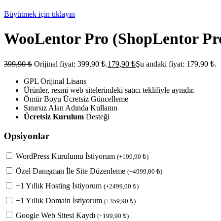
Büyütmek için tıklayın
WooLentor Pro (ShopLentor Pr
399,90
₺
Orijinal fiyat: 399,90 ₺.
179,90
₺
Şu andaki fiyat: 179,90 ₺.
GPL Orijinal Lisans
Ürünler, resmi web sitelerindeki satıcı teklifiyle aynıdır.
Ömür Boyu Ücretsiz Güncelleme
Sınırsız Alan Adında Kullanın
Ücretsiz Kurulum
Desteği
Opsiyonlar
WordPress Kurulumu İstiyorum
(
+
199,90
₺
)
Özel Danışman İle Site Düzenleme
(
+
4999,00
₺
)
+1 Yıllık Hosting İstiyorum
(
+
2499,00
₺
)
+1 Yıllık Domain İstiyorum
(
+
359,90
₺
)
Google Web Sitesi Kaydı
(
+
199,90
₺
)