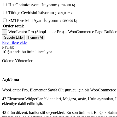
Hız Optimizasyonu İstiyorum
(
+
799,00
₺
)
Türkçe Çevirisini İstiyorum
(
+
499,00
₺
)
SMTP ve Mail Ayarı İstiyorum
(
+
399,00
₺
)
Order total:
WooLentor Pro (ShopLentor Pro) – WooCommerce Page Builder
Sepete Ekle
Hemen Al
Favorilere ekle
Paylaş:
10
Şu anda bu ürünü inceliyor.
Ödeme Yöntemleri:
Açıklama
WooLentor Pro, Elementor Sayfa Oluşturucu için bir WooCommerce Ekle
43 Elementor Widget’ları/eklentileri, Mağaza, arşiv, Ürün ayrıntıları,
eklentiye dahil edilmiştir.
42 ürün düzeni, harika stil seçenekleri. En son ürünleri, En Çok Satan