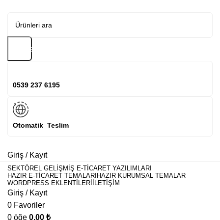
Arama
0539 237 6195
Otomatik Teslim
Giriş / Kayıt
SEKTÖREL GELIŞMIŞ E-TICARET YAZILIMLARI
HAZIR E-TICARET TEMALARI
HAZIR KURUMSAL TEMALAR
WORDPRESS EKLENTILERI
İLETIŞIM
Giriş / Kayıt
0
Favoriler
0
öğe
0,00
₺