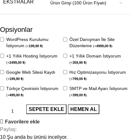
EKSTRALAR
Opsiyonlar
WordPress Kurulumu
Özel Danışman İle Site
İstiyorum
Düzenleme
(
+
199,90
₺
)
(
+
4999,00
₺
)
+1 Yıllık Hosting İstiyorum
+1 Yıllık Domain İstiyorum
(
+
2499,00
₺
)
(
+
359,90
₺
)
Google Web Sitesi Kaydı
Hız Optimizasyonu İstiyorum
(
+
199,90
₺
)
(
+
799,00
₺
)
Türkçe Çevirisini İstiyorum
SMTP ve Mail Ayarı İstiyorum
(
+
499,00
₺
)
(
+
399,00
₺
)
SEPETE EKLE
HEMEN AL
Favorilere ekle
Paylaş:
10
Şu anda bu ürünü inceliyor.