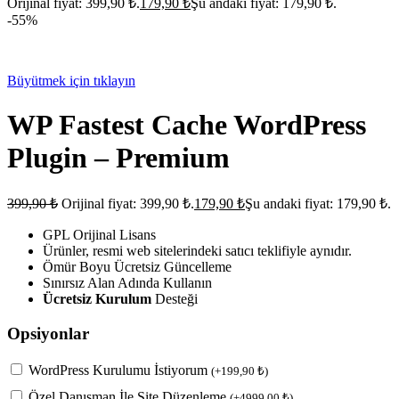
Orijinal fiyat: 399,90 ₺.
179,90
₺
Şu andaki fiyat: 179,90 ₺.
-55%
Büyütmek için tıklayın
WP Fastest Cache WordPress
Plugin – Premium
399,90
₺
Orijinal fiyat: 399,90 ₺.
179,90
₺
Şu andaki fiyat: 179,90 ₺.
GPL Orijinal Lisans
Ürünler, resmi web sitelerindeki satıcı teklifiyle aynıdır.
Ömür Boyu Ücretsiz Güncelleme
Sınırsız Alan Adında Kullanın
Ücretsiz Kurulum
Desteği
Opsiyonlar
WordPress Kurulumu İstiyorum
(
+
199,90
₺
)
Özel Danışman İle Site Düzenleme
(
+
4999,00
₺
)