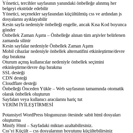
Yönetici, tercihler sayfasının yanındaki önbelleğe alınmış her
belgeyi ekstrüde edebilir
Yönetici, seçenekler sayfasından küçültülmüş css ve ardından js
dosyalarını ayıklayabilir
Kesin sayfa nedeniyle önbelleği engelle, ancak Kısa Kod boyunca
gönder
Önbellek Zaman Aşımı – Önbelleğe alınan tüm arşivler belirlenen
zamanda silinir
Kesin sayfalar nedeniyle Önbellek Zaman Aşımı
Mobil cihazlar nedeniyle önbellek alternatifini etkinleştirme/devre
dışı bırakma
Oturum açmış kullanıcılar nedeniyle önbellek seçimini
etkinleştirme/devre dışı bırakma
SSL desteği
CDN desteği
Cloudflare desteği
Önbelleği Önceden Yükle – Web sayfasının tamamında otomatik
olarak önbellek oluşturun
Sayfaları veya kullanıcı aracılarını hariç tut
VERİM İYİLEŞTİRMESİ
Potansiyel WordPress blogunuzun ötesinde sabit html dosyaları
oluşturma
Minify Html – Sayfadaki miktarı azaltabilirsiniz.
Css’yi Küçült – css dosyalarının boyutunu küçültebilirsiniz