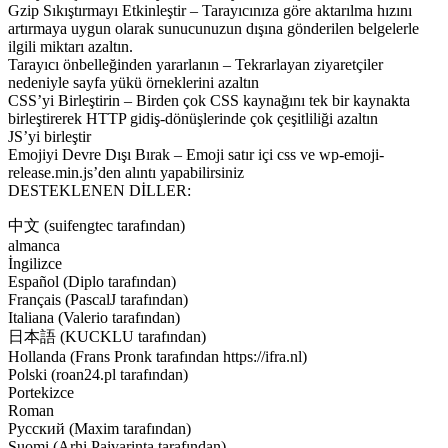
Gzip Sıkıştırmayı Etkinleştir – Tarayıcınıza göre aktarılma hızını
artırmaya uygun olarak sunucunuzun dışına gönderilen belgelerle
ilgili miktarı azaltın.
Tarayıcı önbelleğinden yararlanın – Tekrarlayan ziyaretçiler
nedeniyle sayfa yükü örneklerini azaltın
CSS’yi Birleştirin – Birden çok CSS kaynağını tek bir kaynakta
birleştirerek HTTP gidiş-dönüşlerinde çok çeşitliliği azaltın
JS’yi birleştir
Emojiyi Devre Dışı Bırak – Emoji satır içi css ve wp-emoji-
release.min.js’den alıntı yapabilirsiniz
DESTEKLENEN DİLLER:
中文 (suifengtec tarafından)
almanca
İngilizce
Español (Diplo tarafından)
Français (PascalJ tarafından)
Italiana (Valerio tarafından)
日本語 (KUCKLU tarafından)
Hollanda (Frans Pronk tarafından https://ifra.nl)
Polski (roan24.pl tarafından)
Portekizce
Roman
Русский (Maxim tarafından)
Suomi (Arhi Paivarinta tarafından)