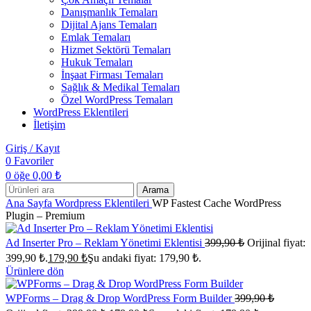
Danışmanlık Temaları
Dijital Ajans Temaları
Emlak Temaları
Hizmet Sektörü Temaları
Hukuk Temaları
İnşaat Firması Temaları
Sağlık & Medikal Temaları
Özel WordPress Temaları
WordPress Eklentileri
İletişim
Giriş / Kayıt
0
Favoriler
0
öğe
0,00
₺
Arama
Ana Sayfa
Wordpress Eklentileri
WP Fastest Cache WordPress
Plugin – Premium
Ad Inserter Pro – Reklam Yönetimi Eklentisi
399,90
₺
Orijinal fiyat:
399,90 ₺.
179,90
₺
Şu andaki fiyat: 179,90 ₺.
Ürünlere dön
WPForms – Drag & Drop WordPress Form Builder
399,90
₺