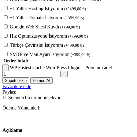
+1 Yıllık Hosting İstiyorum
(
+
2499,00
₺
)
+1 Yıllık Domain İstiyorum
(
+
359,90
₺
)
Google Web Sitesi Kaydı
(
+
199,90
₺
)
Hız Optimizasyonu İstiyorum
(
+
799,00
₺
)
Türkçe Çevirisini İstiyorum
(
+
499,00
₺
)
SMTP ve Mail Ayarı İstiyorum
(
+
399,00
₺
)
Order total:
WP Fastest Cache WordPress Plugin – Premium adet
Sepete Ekle
Hemen Al
Favorilere ekle
Paylaş:
11
Şu anda bu ürünü inceliyor.
Ödeme Yöntemleri:
Açıklama