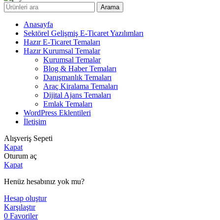
Arama
Anasayfa
Sektörel Gelişmiş E-Ticaret Yazılımları
Hazır E-Ticaret Temaları
Hazır Kurumsal Temalar
Kurumsal Temalar
Blog & Haber Temaları
Danışmanlık Temaları
Araç Kiralama Temaları
Dijital Ajans Temaları
Emlak Temaları
WordPress Eklentileri
İletişim
Alışveriş Sepeti
Kapat
Oturum aç
Kapat
Henüz hesabınız yok mu?
Hesap oluştur
Karşılaştır
0
Favoriler