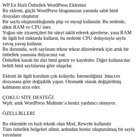
WP En Hızlı Önbellek WordPress Eklentisi
Bu eklenti, güçlü WordPress blogunuzun yanında sabit html
dosyaları oluşturur.
Bir sayfa oluşturulduğunda php ve mysql kullanılır. Bu nedenle,
dikte RAM ve CPU ister.
Yoğun site ziyaretçileri bir siteyi taklit ederek girerlerse, yasa RAM
ile ilgili bol miktarda kullanır, bu nedenle CPU dolayısıyla sayfa
yavaş yavaş kutlanır.
Bu durumda, web sayfasını tekrar tekrar düzenlemek için artık bir
önbellek yasasına ihtiyacınız var.
Önbellek kuralı bir dizi html getirir ve kaydeder. Diğer kullanıcılar
belirli html sayfalarına göre ulaşırlar.
Eklenti ile ilgili kurulum çok kolaydır. İstemediğiniz .httacces
dosyasına göre değişiklik yapın. Otomatik olarak değiştirilmiş
kalmasını arzu eder.
ÇOKLU SİTE DESTEĞİ
Wpfc artık WordPress Multisite’a henüz yardımcı olmuyor.
ÖZELLİKLERİ
Bu eklentide en hızlı teknik olan Mod_Rewrite kullanılır
Tüm önbellek belgeleri silinir, ardından henüz oluşturulmuş bir sayfa
yayınlanır