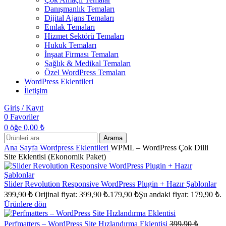
Danışmanlık Temaları
Dijital Ajans Temaları
Emlak Temaları
Hizmet Sektörü Temaları
Hukuk Temaları
İnşaat Firması Temaları
Sağlık & Medikal Temaları
Özel WordPress Temaları
WordPress Eklentileri
İletişim
Giriş / Kayıt
0
Favoriler
0
öğe
0,00
₺
Arama
Ana Sayfa
Wordpress Eklentileri
WPML – WordPress Çok Dilli
Site Eklentisi (Ekonomik Paket)
Slider Revolution Responsive WordPress Plugin + Hazır Şablonlar
399,90
₺
Orijinal fiyat: 399,90 ₺.
179,90
₺
Şu andaki fiyat: 179,90 ₺.
Ürünlere dön
Perfmatters – WordPress Site Hızlandırma Eklentisi
399,90
₺