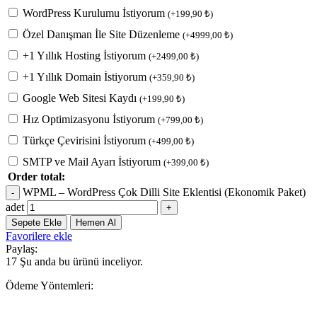
WordPress Kurulumu İstiyorum
(
+
199,90
₺
)
Özel Danışman İle Site Düzenleme
(
+
4999,00
₺
)
+1 Yıllık Hosting İstiyorum
(
+
2499,00
₺
)
+1 Yıllık Domain İstiyorum
(
+
359,90
₺
)
Google Web Sitesi Kaydı
(
+
199,90
₺
)
Hız Optimizasyonu İstiyorum
(
+
799,00
₺
)
Türkçe Çevirisini İstiyorum
(
+
499,00
₺
)
SMTP ve Mail Ayarı İstiyorum
(
+
399,00
₺
)
Order total:
WPML – WordPress Çok Dilli Site Eklentisi (Ekonomik Paket)
adet
Sepete Ekle
Hemen Al
Favorilere ekle
Paylaş:
17
Şu anda bu ürünü inceliyor.
Ödeme Yöntemleri: