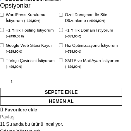
Opsiyonlar
WordPress Kurulumu
Özel Danışman İle Site
İstiyorum
Düzenleme
(
+
199,90
₺
)
(
+
4999,00
₺
)
+1 Yıllık Hosting İstiyorum
+1 Yıllık Domain İstiyorum
(
+
2499,00
₺
)
(
+
359,90
₺
)
Google Web Sitesi Kaydı
Hız Optimizasyonu İstiyorum
(
+
199,90
₺
)
(
+
799,00
₺
)
Türkçe Çevirisini İstiyorum
SMTP ve Mail Ayarı İstiyorum
(
+
499,00
₺
)
(
+
399,00
₺
)
SEPETE EKLE
HEMEN AL
Favorilere ekle
Paylaş:
11
Şu anda bu ürünü inceliyor.