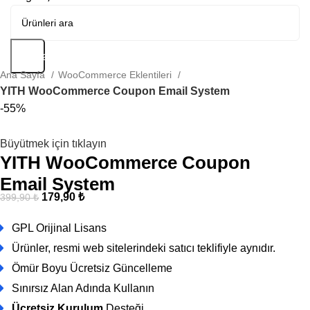
Arama
Ana Sayfa
WooCommerce Eklentileri
YITH WooCommerce Coupon Email System
-55%
Büyütmek için tıklayın
YITH WooCommerce Coupon
Email System
179,90
₺
399,90
₺
GPL Orijinal Lisans
Ürünler, resmi web sitelerindeki satıcı teklifiyle aynıdır.
Ömür Boyu Ücretsiz Güncelleme
Sınırsız Alan Adında Kullanın
Ücretsiz Kurulum
Desteği