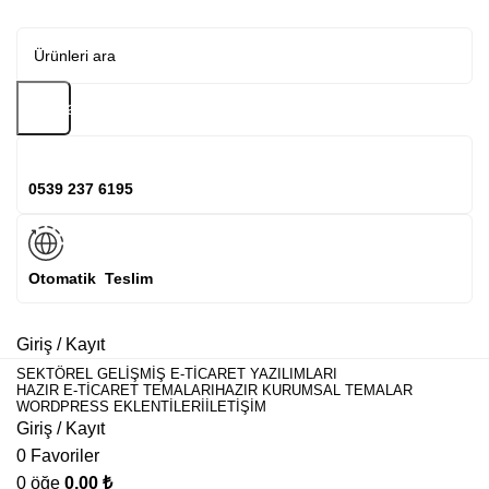
Arama
0539 237 6195
Otomatik Teslim
Giriş / Kayıt
SEKTÖREL GELIŞMIŞ E-TICARET YAZILIMLARI
HAZIR E-TICARET TEMALARI
HAZIR KURUMSAL TEMALAR
WORDPRESS EKLENTILERI
İLETIŞIM
Giriş / Kayıt
0
Favoriler
0
öğe
0,00
₺