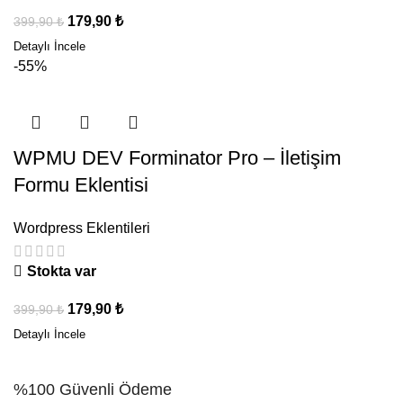
179,90
₺
399,90
₺
-55%
WPMU DEV Forminator Pro – İletişim
Formu Eklentisi
Wordpress Eklentileri
Stokta var
179,90
₺
399,90
₺
%100 Güvenli Ödeme