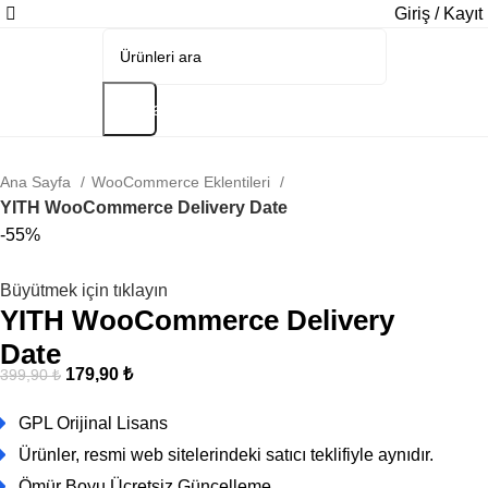
Giriş / Kayıt
Arama
Ana Sayfa
WooCommerce Eklentileri
YITH WooCommerce Delivery Date
-55%
Büyütmek için tıklayın
YITH WooCommerce Delivery
Date
179,90
₺
399,90
₺
GPL Orijinal Lisans
Ürünler, resmi web sitelerindeki satıcı teklifiyle aynıdır.
Ömür Boyu Ücretsiz Güncelleme