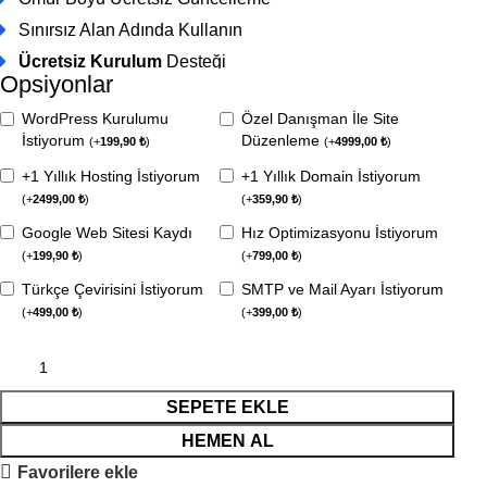
Sınırsız Alan Adında Kullanın
Ücretsiz Kurulum
Desteği
Opsiyonlar
WordPress Kurulumu
Özel Danışman İle Site
İstiyorum
Düzenleme
(
+
199,90
₺
)
(
+
4999,00
₺
)
+1 Yıllık Hosting İstiyorum
+1 Yıllık Domain İstiyorum
(
+
2499,00
₺
)
(
+
359,90
₺
)
Google Web Sitesi Kaydı
Hız Optimizasyonu İstiyorum
(
+
199,90
₺
)
(
+
799,00
₺
)
Türkçe Çevirisini İstiyorum
SMTP ve Mail Ayarı İstiyorum
(
+
499,00
₺
)
(
+
399,00
₺
)
SEPETE EKLE
HEMEN AL
Favorilere ekle