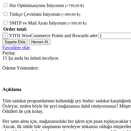
Hız Optimizasyonu İstiyorum
(
+
799,00
₺
)
Türkçe Çevirisini İstiyorum
(
+
499,00
₺
)
SMTP ve Mail Ayarı İstiyorum
(
+
399,00
₺
)
Order total:
YITH WooCommerce Points and Rewards adet
Sepete Ekle
Hemen Al
Favorilere ekle
Paylaş:
15
Şu anda bu ürünü inceliyor.
Ödeme Yöntemleri:
Açıklama
Tüm sadakat programlarının kullandığı şey budur: sadakat karşılığında
Öyleyse, neden böyle bir şeyi mağazanıza dahil etmiyorsunuz? Müşteri
Ödülleri ile çok kolay.
Her satın alma için, mağazanızdaki her işlem için puan toplayacaklar 
Ancak, ilk ödüle bile ulaşmanın neredeyse imkansız olduğu müşteriler i