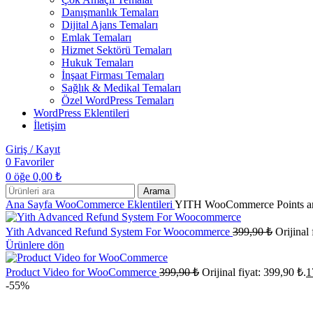
Danışmanlık Temaları
Dijital Ajans Temaları
Emlak Temaları
Hizmet Sektörü Temaları
Hukuk Temaları
İnşaat Firması Temaları
Sağlık & Medikal Temaları
Özel WordPress Temaları
WordPress Eklentileri
İletişim
Giriş / Kayıt
0
Favoriler
0
öğe
0,00
₺
Arama
Ana Sayfa
WooCommerce Eklentileri
YITH WooCommerce Points a
Yith Advanced Refund System For Woocommerce
399,90
₺
Orijinal 
Ürünlere dön
Product Video for WooCommerce
399,90
₺
Orijinal fiyat: 399,90 ₺.
1
-55%