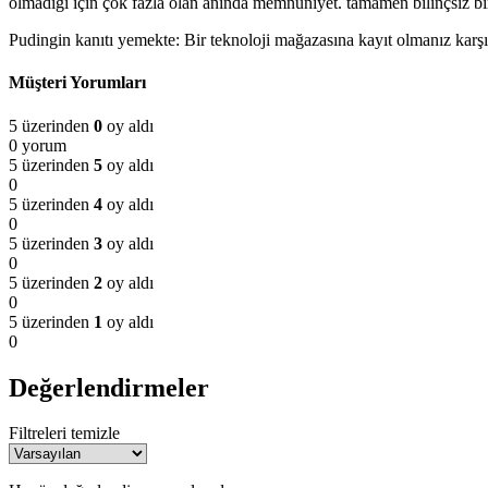
olmadığı için çok fazla olan anında memnuniyet. tamamen bilinçsiz bir ş
Pudingin kanıtı yemekte: Bir teknoloji mağazasına kayıt olmanız karşı
Müşteri Yorumları
5 üzerinden
0
oy aldı
0 yorum
5 üzerinden
5
oy aldı
0
5 üzerinden
4
oy aldı
0
5 üzerinden
3
oy aldı
0
5 üzerinden
2
oy aldı
0
5 üzerinden
1
oy aldı
0
Değerlendirmeler
Filtreleri temizle