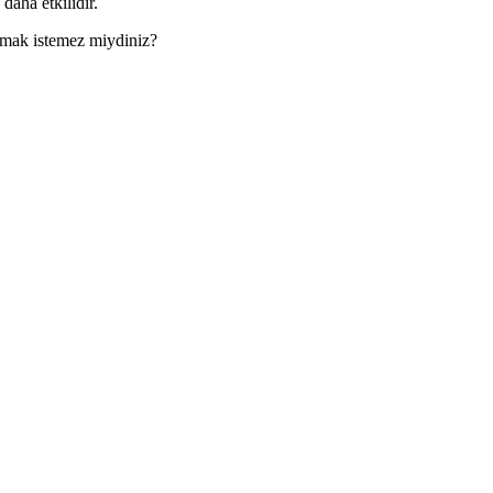
daha etkilidir.
almak istemez miydiniz?