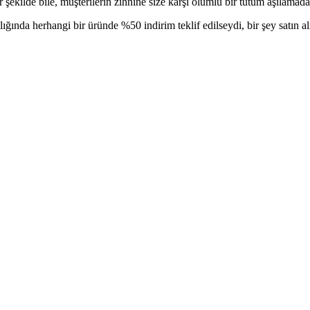
ekilde bile, müşterilerin zihnine size karşı olumlu bir tutum aşılamada 
lığında herhangi bir üründe %50 indirim teklif edilseydi, bir şey satın 