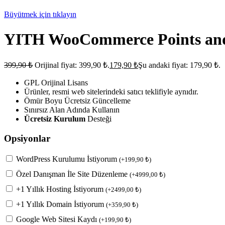
Büyütmek için tıklayın
YITH WooCommerce Points an
399,90
₺
Orijinal fiyat: 399,90 ₺.
179,90
₺
Şu andaki fiyat: 179,90 ₺.
GPL Orijinal Lisans
Ürünler, resmi web sitelerindeki satıcı teklifiyle aynıdır.
Ömür Boyu Ücretsiz Güncelleme
Sınırsız Alan Adında Kullanın
Ücretsiz Kurulum
Desteği
Opsiyonlar
WordPress Kurulumu İstiyorum
(
+
199,90
₺
)
Özel Danışman İle Site Düzenleme
(
+
4999,00
₺
)
+1 Yıllık Hosting İstiyorum
(
+
2499,00
₺
)
+1 Yıllık Domain İstiyorum
(
+
359,90
₺
)
Google Web Sitesi Kaydı
(
+
199,90
₺
)