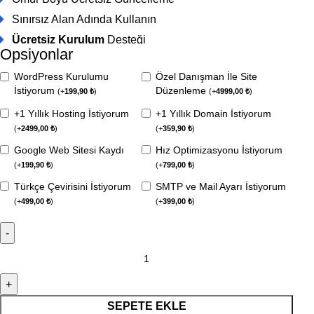
Sınırsız Alan Adında Kullanın
Ücretsiz Kurulum
Desteği
Opsiyonlar
WordPress Kurulumu
Özel Danışman İle Site
İstiyorum
Düzenleme
(
+
199,90
₺
)
(
+
4999,00
₺
)
+1 Yıllık Hosting İstiyorum
+1 Yıllık Domain İstiyorum
(
+
2499,00
₺
)
(
+
359,90
₺
)
Google Web Sitesi Kaydı
Hız Optimizasyonu İstiyorum
(
+
199,90
₺
)
(
+
799,00
₺
)
Türkçe Çevirisini İstiyorum
SMTP ve Mail Ayarı İstiyorum
(
+
499,00
₺
)
(
+
399,00
₺
)
SEPETE EKLE