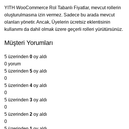
YITH WooCommerce Rol Tabanlı Fiyatlar, mevcut rollerin
oluşturulmasına izin vermez. Sadece bu arada mevcut
olanları yönetir. Ancak, Üyelerin ücretsiz eklentisinin
kullanımı da dahil olmak üzere geçerli rolleri yürütürsünüz.
Müşteri Yorumları
5 üzerinden
0
oy aldı
0 yorum
5 üzerinden
5
oy aldı
0
5 üzerinden
4
oy aldı
0
5 üzerinden
3
oy aldı
0
5 üzerinden
2
oy aldı
0
5 üzerinden
1
oy aldı