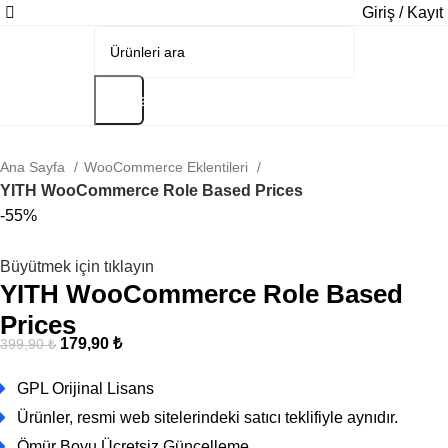
Giriş / Kayıt
Arama
Ana Sayfa
WooCommerce Eklentileri
YITH WooCommerce Role Based Prices
-55%
Büyütmek için tıklayın
YITH WooCommerce Role Based
Prices
179,90
₺
399,90
₺
GPL Orijinal Lisans
Ürünler, resmi web sitelerindeki satıcı teklifiyle aynıdır.
Ömür Boyu Ücretsiz Güncelleme