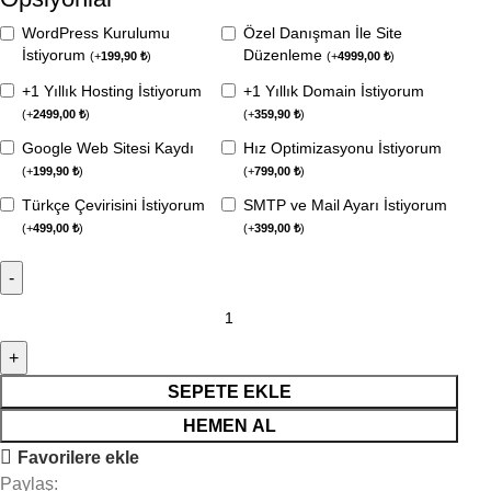
WordPress Kurulumu
Özel Danışman İle Site
İstiyorum
Düzenleme
(
+
199,90
₺
)
(
+
4999,00
₺
)
+1 Yıllık Hosting İstiyorum
+1 Yıllık Domain İstiyorum
(
+
2499,00
₺
)
(
+
359,90
₺
)
Google Web Sitesi Kaydı
Hız Optimizasyonu İstiyorum
(
+
199,90
₺
)
(
+
799,00
₺
)
Türkçe Çevirisini İstiyorum
SMTP ve Mail Ayarı İstiyorum
(
+
499,00
₺
)
(
+
399,00
₺
)
SEPETE EKLE
HEMEN AL
Favorilere ekle
Paylaş: